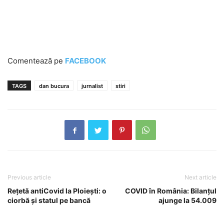
Comentează pe
FACEBOOK
TAGS
dan bucura
jurnalist
stiri
Previous article
Next article
Rețetă antiCovid la Ploiești: o
COVID în România: Bilanțul
ciorbă și statul pe bancă
ajunge la 54.009