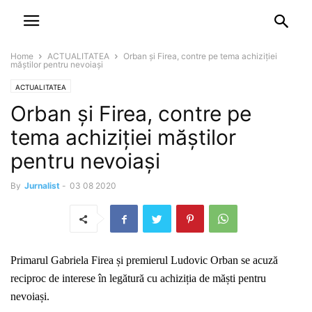
NEWSPAPER
DISCOVER THE ART OF PUBLISHING
Home
ACTUALITATEA
Orban și Firea, contre pe tema achiziției
măștilor pentru nevoiași
ACTUALITATEA
Orban și Firea, contre pe
tema achiziției măștilor
pentru nevoiași
By
Jurnalist
-
03 08 2020
Primarul Gabriela Firea și premierul Ludovic Orban se acuză
reciproc de interese în legătură cu achiziția de măști pentru
nevoiași.