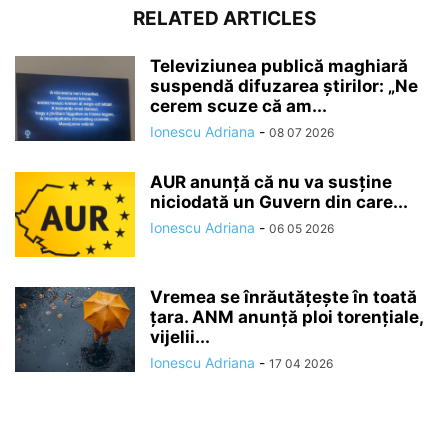
RELATED ARTICLES
Televiziunea publică maghiară
suspendă difuzarea ştirilor: „Ne
cerem scuze că am...
Ionescu Adriana
-
08 07 2026
AUR anunță că nu va susține
niciodată un Guvern din care...
Ionescu Adriana
-
06 05 2026
Vremea se înrăutăţeşte în toată
ţara. ANM anunță ploi torențiale,
vijelii...
Ionescu Adriana
-
17 04 2026