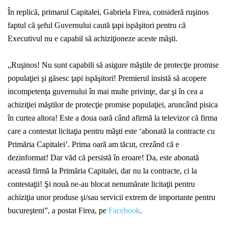
În replică, primarul Capitalei, Gabriela Firea, consideră ruşinos
faptul că şeful Guvernului caută ţapi ispăşitori pentru că
Executivul nu e capabil să achiziţioneze aceste măşti.
„Ruşinos! Nu sunt capabili să asigure măştile de protecţie promise
populaţiei şi găsesc ţapi ispăşitori! Premierul insistă să acopere
incompetenţa guvernului în mai multe privinţe, dar şi în cea a
achiziţiei măştilor de protecţie promise populaţiei, aruncând pisica
în curtea altora! Este a doua oară când afirmă la televizor că firma
care a contestat licitaţia pentru măşti este ‘abonată la contracte cu
Primăria Capitalei’. Prima oară am tăcut, crezând că e
dezinformat! Dar văd că persistă în eroare! Da, este abonată
această firmă la Primăria Capitalei, dar nu la contracte, ci la
contestaţii! Şi nouă ne-au blocat nenumărate licitaţii pentru
achiziţia unor produse şi/sau servicii extrem de importante pentru
bucureşteni”, a postat Firea, pe
Facebook
.