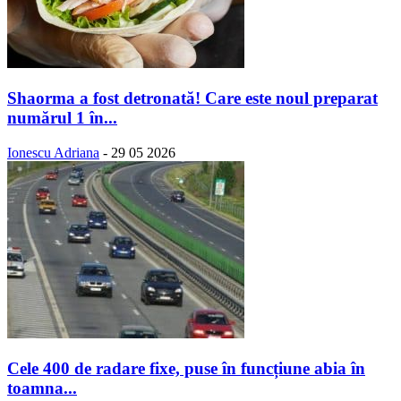
Shaorma a fost detronată! Care este noul preparat
numărul 1 în...
Ionescu Adriana
-
29 05 2026
Cele 400 de radare fixe, puse în funcțiune abia în
toamna...