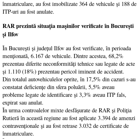
înmatriculare, au fost imobilizate 364 de vehicule și 188 de
ITP-uri au fost anulate.
RAR prezintă situația mașinilor verificate în București
și Ilfov
În București și județul Ilfov au fost verificate, în perioada
menționată, 6.167 de vehicule. Dintre acestea, 68,2%
prezentau diferite neconformități tehnice sau legate de acte
și 1.110 (18%) prezentau pericol iminent de accident.
Din totalul autovehiculelor oprite, în 17,5% din cazuri s-au
constatat deficiențe din sfera poluării, 5,5% aveau
probleme legate de identificare și 3,3% aveau ITP fals,
expirat sau anulat.
În urma controalelor mixte desfășurate de RAR și Poliția
Rutieră în această regiune au fost aplicate 3.394 de amenzi
contravenționale și au fost retrase 3.032 de certificate de
înmatriculare.