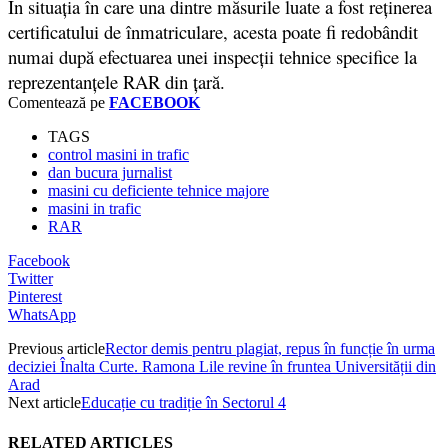
În situația în care una dintre măsurile luate a fost reținerea
certificatului de înmatriculare, acesta poate fi redobândit
numai după efectuarea unei inspecții tehnice specifice la
reprezentanțele RAR din țară.
Comentează pe
FACEBOOK
TAGS
control masini in trafic
dan bucura jurnalist
masini cu deficiente tehnice majore
masini in trafic
RAR
Facebook
Twitter
Pinterest
WhatsApp
Previous article
Rector demis pentru plagiat, repus în funcție în urma
deciziei Înalta Curte. Ramona Lile revine în fruntea Universității din
Arad
Next article
Educație cu tradiție în Sectorul 4
RELATED ARTICLES