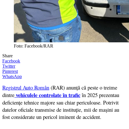
Foto: Facebook/RAR
Share
Facebook
Twitter
Pinterest
WhatsApp
Registrul Auto Român
(RAR) anunță că peste o treime
vehiculele controlate în trafic
dintre
în 2025 prezentau
deficiențe tehnice majore sau chiar periculoase. Potrivit
datelor oficiale transmise de instituție, mii de mașini au
fost considerate un pericol iminent de accident.