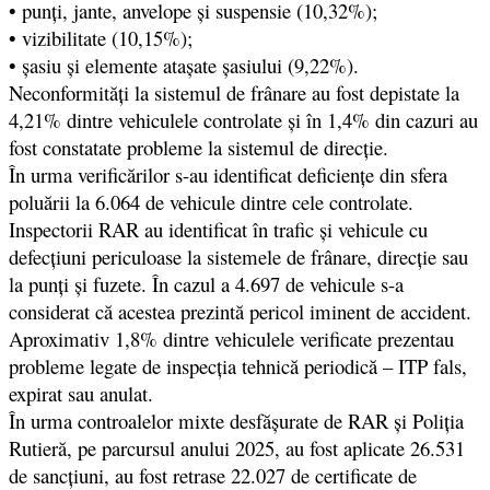
• punți, jante, anvelope și suspensie (10,32%);
• vizibilitate (10,15%);
• șasiu și elemente atașate șasiului (9,22%).
Neconformități la sistemul de frânare au fost depistate la
4,21% dintre vehiculele controlate şi în 1,4% din cazuri au
fost constatate probleme la sistemul de direcţie.
În urma verificărilor s-au identificat deficiențe din sfera
poluării la 6.064 de vehicule dintre cele controlate.
Inspectorii RAR au identificat în trafic şi vehicule cu
defecțiuni periculoase la sistemele de frânare, direcţie sau
la punţi și fuzete. În cazul a 4.697 de vehicule s-a
considerat că acestea prezintă pericol iminent de accident.
Aproximativ 1,8% dintre vehiculele verificate prezentau
probleme legate de inspecția tehnică periodică – ITP fals,
expirat sau anulat.
În urma controalelor mixte desfăşurate de RAR şi Poliţia
Rutieră, pe parcursul anului 2025, au fost aplicate 26.531
de sancțiuni, au fost retrase 22.027 de certificate de