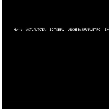
Forgot your password? Get help
Recuperare parola
Recuperați-vă parola
adresa dvs de email
O parola va fi trimisă pe adresa dvs de email.
Home
ACTUALITATEA
EDITORIAL
ANCHETA JURNALIST.RO
EX
sâmbătă 8 august 2