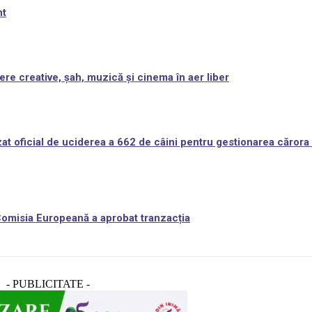
nt
ere creative, șah, muzică și cinema în aer liber
at oficial de uciderea a 662 de câini pentru gestionarea cărora 
 Comisia Europeană a aprobat tranzacția
- PUBLICITATE -