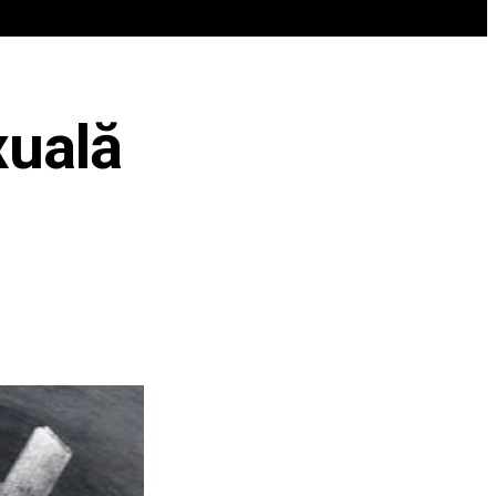
REN
VIP @ JURNALIST
POLITICA ZILEI
xuală