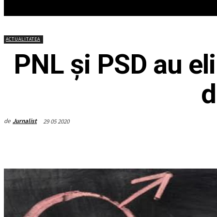
HOME
ACTUALITATEA
EDITOR
ACTUALITATEA
PNL și PSD au el
d
de
Jurnalist
29 05 2020