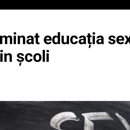
IAL
ANCHETA JURNALIST.RO
EXCLUSIV
PE TE
iminat educația se
in școli
Share