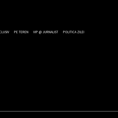
CLUSIV
PE TEREN
VIP @ JURNALIST
POLITICA ZILEI
026