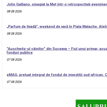
John Galliano, omagiat la Met într-o retrospectivă-evenime
08 08 2026
„Parfum de livadă”, weekend de vară în Piața Matache. Ateli
08 08 2026
”Auschwitz-ul câinilor” din Suceava – Fiul unui primar, acuz
fonduri publice
07 08 2026
eMAG, preluat integral de fondul de investiții sud-african.
07 08 2026