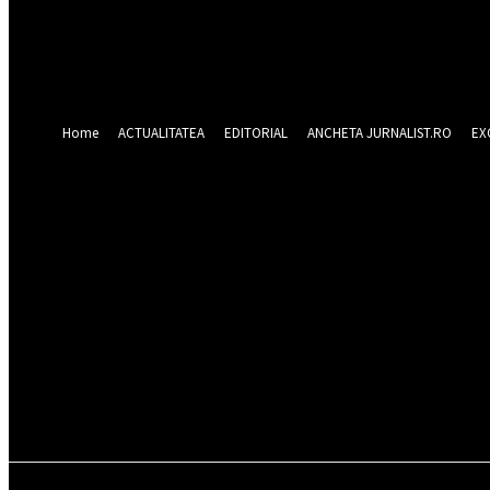
Forgot your password? Get help
Recuperare parola
Recuperați-vă parola
adresa dvs de email
O parola va fi trimisă pe adresa dvs de email.
Home
ACTUALITATEA
EDITORIAL
ANCHETA JURNALIST.RO
EX
joi 6 august 2026