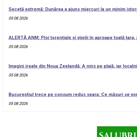
Secetă extremă: Dunărea a ajuns miercuri la un minim istor
05 08 2026
ALERTĂ ANM: Ploi torențiale și vijelii în aproape toată țara,
05 08 2026
Imagini ireale din Noua Zeelandă: A nins pe plajă, iar local
05 08 2026
Bucureștiul trece pe consum redus seara: Ce măsuri se vor a
05 08 2026