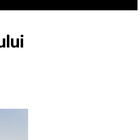
REN
VIP @ JURNALIST
POLITICA ZILEI
ului