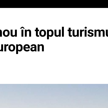
IAL
ANCHETA JURNALIST.RO
EXCLUSIV
PE TE
nou în topul turism
uropean
Share