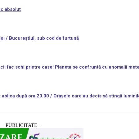
ic absolut
 joi / Bucureștiul, sub cod de furtună
nicii fac schi printre case! Planeta se confruntă cu anomalii me
plica după ora 20.00 / Orașele care au decis să stingă luminile
- PUBLICITATE -