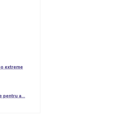
teo extreme
 pentru a...