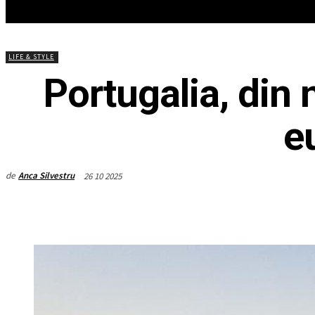
HOME
ACTUALITATEA
EDITOR
LIFE & STYLE
Portugalia, din 
e
de
Anca Silvestru
26 10 2025