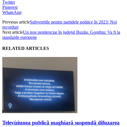
Twitter
Pinterest
WhatsApp
Previous article
Subvențiile pentru partidele politice în 2023: Noi
recorduri
Next article
Un nou penitenciar în județul Buzău. Gorghiu: Va fi la
standarde europene
RELATED ARTICLES
Televiziunea publică maghiară suspendă difuzarea