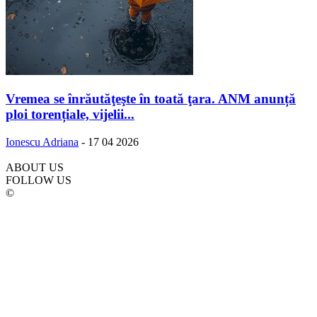
Vremea se înrăutăţeşte în toată ţara. ANM anunță
ploi torențiale, vijelii...
Ionescu Adriana
-
17 04 2026
ABOUT US
FOLLOW US
©