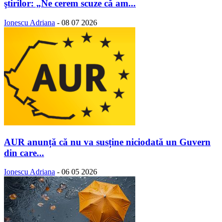
ştirilor: „Ne cerem scuze că am...
Ionescu Adriana
-
08 07 2026
AUR anunță că nu va susține niciodată un Guvern
din care...
Ionescu Adriana
-
06 05 2026