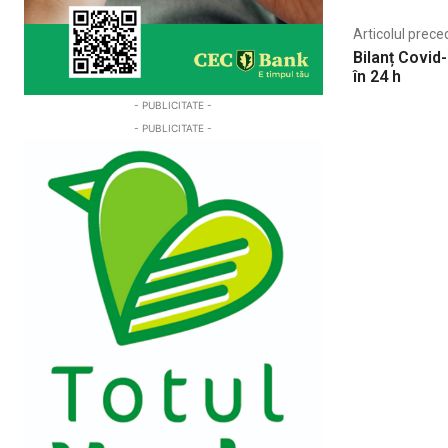
Articolul prece
Bilanț Covid
în 24 h
- PUBLICITATE -
- PUBLICITATE -