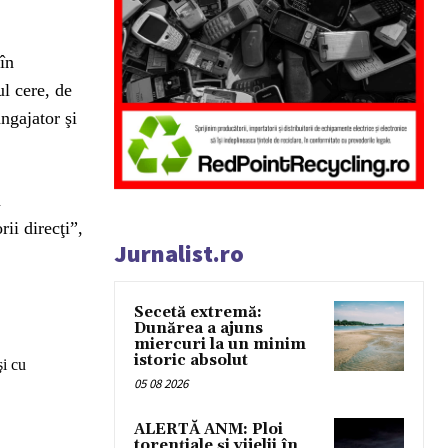
în
ul cere, de
angajator şi
n
ii direcţi”,
Jurnalist.ro
Secetă extremă:
Dunărea a ajuns
miercuri la un minim
istoric absolut
şi cu
05 08 2026
ALERTĂ ANM: Ploi
torențiale și vijelii în