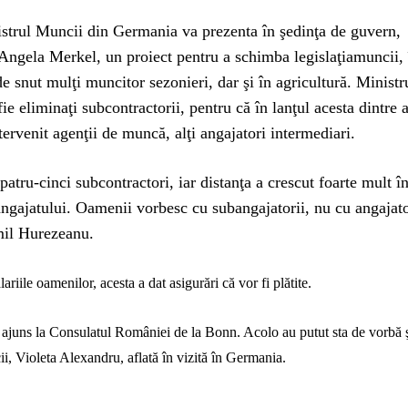
strul Muncii din Germania va prezenta în şedinţa de guvern,
Angela Merkel, un proiect pentru a schimba legislaţiamuncii, 
e snut mulţi muncitor sezonieri, dar şi în agricultură. Ministr
ie eliminaţi subcontractorii, pentru că în lanţul acesta dintre 
tervenit agenţii de muncă, alţi angajatori intermediari.
patru-cinci subcontractori, iar distanţa a crescut foarte mult î
ngajatului. Oamenii vorbesc cu subangajatorii, nu cu angajator
mil Hurezeanu.
alariile oamenil
or
, acesta a dat asigurări că vor fi plăt
ite.
u ajuns la Consulatul României de la Bonn. Acolo au putut sta de vorbă 
i, Violeta Alexandru, aflată în vizită în Germania.