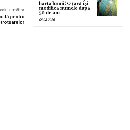
harta lumii! O țară își
modifică numele după
icolul următor
50 de ani
osită pentru
05 08 2026
 trotuarelor