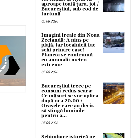
aproape toată țara, joi /
Bucureștiul, sub cod de
furtună
05 08 2026
Imagini ireale din Noua
Zeelandă: A nins pe
plajă, iar localnicii fac
schi printre case!
Planeta se confruntă
cu anomalii meteo
extreme
05 08 2026
Bucureștiul trece pe
consum redus seara:
Ce măsuri se vor aplica
după ora 20.00 /
Orașele care au decis
să stingă luminile
pentru a...
05 08 2026
Schimbare istorică pe