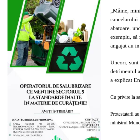
„Mâine, mini
cancelarului 
abatoare, und
exemplu, să f
angajat au in
Uneori, sunt 
detrimentul a
a explicat E
Cu privire la s
Protestatarii a
ministrul Munci