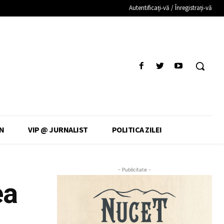
Autentificați-vă / Înregistrați-vă
N
VIP @ JURNALIST
POLITICA ZILEI
- Publicitate -
ea