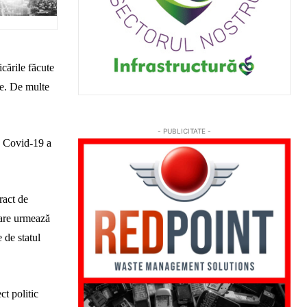
cările făcute
ve. De multe
- PUBLICITATE -
e Covid-19 a
ract de
care urmează
 de statul
t politic