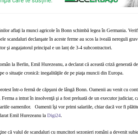
nilor aflaţi la munci agricole în Bonn schimbă legea în Germania. Verifi
le scandaluri declanşate în aceste ferme au scos la iveală
nereguli gra
itor şi angajatorul principal e un lanț de 3-4 subcontractori.
omân la Berlin, Emil Hurezeanu,
a declarat că această criză generată d
pe o situaţie cronică
: i
negalităţile de pe piaţa muncii din Europa
.
protest într-o fermă de căpşuni de lângă Bonn. Oamenii au venit cu cont
 Ferma a intrat în insolvenţă şi a fost preluată de un executor judiciar, 
ariile oamenilor. Oamenii îşi vor primi salariile, chiar dacă vor fi plătite
larat Emil Hurezeanu la
Digi24
.
ne că valul de scandaluri cu muncitori sezonieri români a devenit subiec