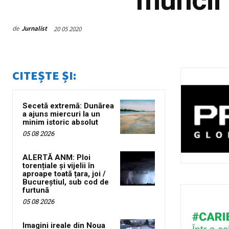
de
Jurnalist
20 05 2020
CITEȘTE ȘI:
Secetă extremă: Dunărea
a ajuns miercuri la un
minim istoric absolut
05 08 2026
ALERTĂ ANM: Ploi
torențiale și vijelii în
aproape toată țara, joi /
Bucureștiul, sub cod de
furtună
05 08 2026
Imagini ireale din Noua