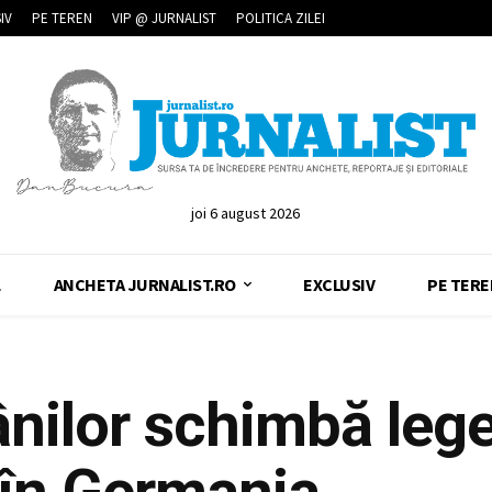
IV
PE TEREN
VIP @ JURNALIST
POLITICA ZILEI
joi 6 august 2026
L
ANCHETA JURNALIST.RO
EXCLUSIV
PE TERE
ânilor schimbă leg
 în Germania