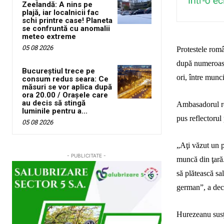
Zeelandă: A nins pe
plajă, iar localnicii fac
schi printre case! Planeta
se confruntă cu anomalii
meteo extreme
05 08 2026
Protestele româ
după numeroase
Bucureștiul trece pe
ori, între munc
consum redus seara: Ce
măsuri se vor aplica după
ora 20.00 / Orașele care
au decis să stingă
Ambasadorul r
luminile pentru a...
pus reflectorul 
05 08 2026
„
Aţi văzut un 
- PUBLICITATE -
muncă din ţară.
să plătească sal
german”, a dec
Hurezeanu susţi