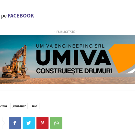
 pe
FACEBOOK
- PUBLICITATE -
cura
jurnalist
stiri