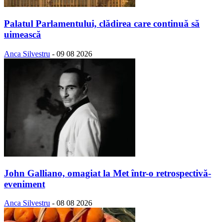
Palatul Parlamentului, clădirea care continuă să
uimească
Anca Silvestru
-
09 08 2026
John Galliano, omagiat la Met într-o retrospectivă-
eveniment
Anca Silvestru
-
08 08 2026