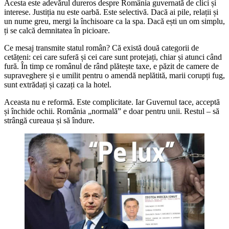
Acesta este adevărul dureros despre România guvernată de clici și
interese. Justiția nu este oarbă. Este selectivă. Dacă ai pile, relații și
un nume greu, mergi la închisoare ca la spa. Dacă ești un om simplu,
ți se calcă demnitatea în picioare.
Ce mesaj transmite statul român? Că există două categorii de
cetățeni: cei care suferă și cei care sunt protejați, chiar și atunci când
fură. În timp ce românul de rând plătește taxe, e păzit de camere de
supraveghere și e umilit pentru o amendă neplătită, marii corupți fug,
sunt extrădați și cazați ca la hotel.
Aceasta nu e reformă. Este complicitate. Iar Guvernul tace, acceptă
și închide ochii. România „normală” e doar pentru unii. Restul – să
strângă cureaua și să îndure.