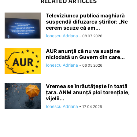
RELATED ARTICLES
Televiziunea publică maghiară
suspendă difuzarea ştirilor: „Ne
cerem scuze că am...
Ionescu Adriana
-
08 07 2026
AUR anunță că nu va susține
niciodată un Guvern din care...
Ionescu Adriana
-
06 05 2026
Vremea se înrăutăţeşte în toată
ţara. ANM anunță ploi torențiale,
vijelii...
Ionescu Adriana
-
17 04 2026