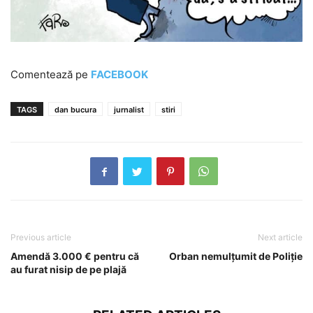
Comentează pe
FACEBOOK
TAGS
dan bucura
jurnalist
stiri
Previous article
Next article
Amendă 3.000 € pentru că
Orban nemulțumit de Poliție
au furat nisip de pe plajă