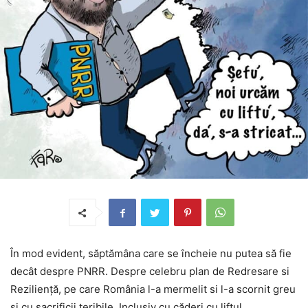
În mod evident, săptămâna care se încheie nu putea să fie
decât despre PNRR. Despre celebru plan de Redresare si
Reziliență, pe care România l-a mermelit si l-a scornit greu
si cu sacrificii teribile. Inclusiv cu căderi cu liftul..