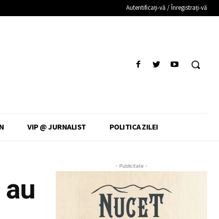
Autentificați-vă / Înregistrați-vă
N
VIP @ JURNALIST
POLITICA ZILEI
- Publicitate -
 au