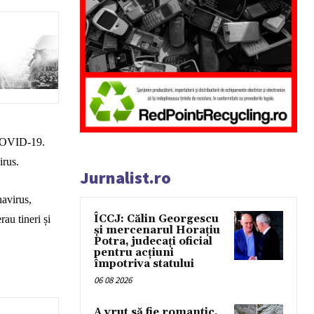
 COVID-19.
irus.
Jurnalist.ro
avirus,
ÎCCJ: Călin Georgescu
au tineri și
și mercenarul Horațiu
Potra, judecați oficial
pentru acțiuni
împotriva statului
06 08 2026
A vrut să fie romantic,