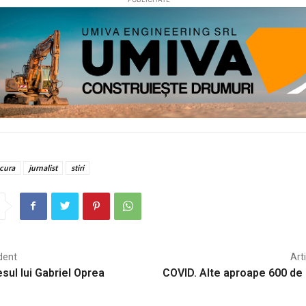
cura
jurnalist
stiri
dent
Art
sul lui Gabriel Oprea
COVID. Alte aproape 600 de 