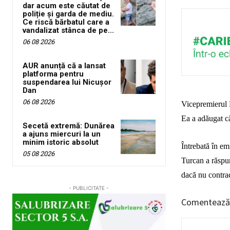
dar acum este căutat de
poliție și garda de mediu.
Ce riscă bărbatul care a
vandalizat stânca de pe...
06 08 2026
AUR anunță că a lansat
platforma pentru
suspendarea lui Nicușor
Dan
06 08 2026
Vicepremierul 
Ea a adăugat că
Secetă extremă: Dunărea
a ajuns miercuri la un
minim istoric absolut
Întrebată în em
05 08 2026
Turcan a răspun
dacă nu contrac
- PUBLICITATE -
Comentează