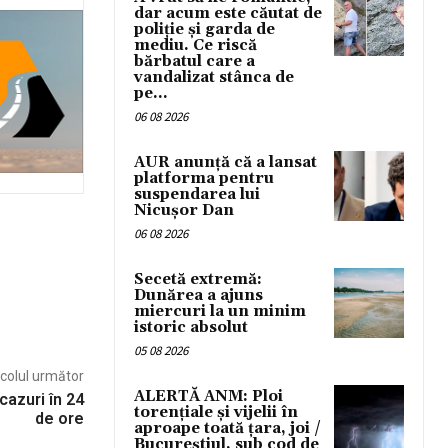
dar acum este căutat de
poliție și garda de
mediu. Ce riscă
bărbatul care a
vandalizat stânca de
pe...
06 08 2026
AUR anunță că a lansat
platforma pentru
suspendarea lui
Nicușor Dan
06 08 2026
Secetă extremă:
Dunărea a ajuns
miercuri la un minim
istoric absolut
05 08 2026
icolul următor
ALERTĂ ANM: Ploi
cazuri în 24
torențiale și vijelii în
de ore
aproape toată țara, joi /
Bucureștiul, sub cod de