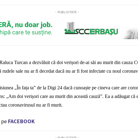
- PUBLICITATE -
Raluca Turcan a dezvăluit că doi verișori de-ai săi au murit din cauza
 rudele sale nu ar fi decedat dacă nu ar fi fost infectate cu noul coronav
isiunea „În fața ta” de la
Digi 24
dacă cunoaște pe cineva care are coron
s: „Am doi verișori care au murit din această cauză”. Ea a adăugat că er
tau coronavirusul nu ar fi murit.
 pe
FACEBOOK
- PUBLICITATE -