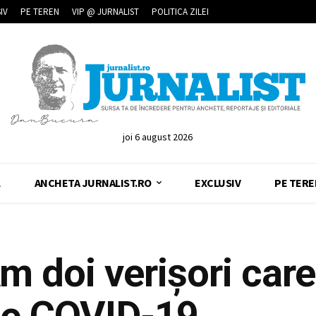
IV
PE TEREN
VIP @ JURNALIST
POLITICA ZILEI
joi 6 august 2026
L
ANCHETA JURNALIST.RO
EXCLUSIV
PE TERE
m doi verișori care
de COVID-19