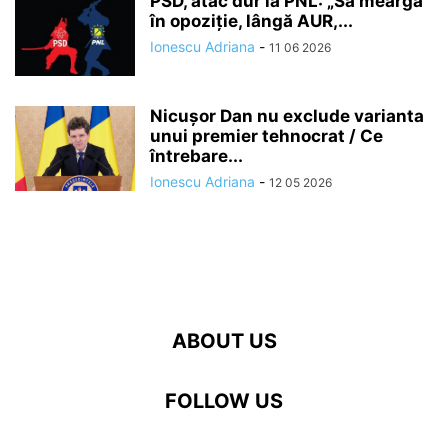
PSD, atac dur la PNL: „Să meargă
în opoziție, lângă AUR,...
Ionescu Adriana
-
11 06 2026
Nicușor Dan nu exclude varianta
unui premier tehnocrat / Ce
întrebare...
Ionescu Adriana
-
12 05 2026
ABOUT US
FOLLOW US