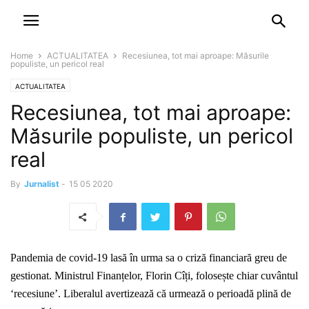
NEWSPAPER
DISCOVER THE ART OF PUBLISHING
Home
ACTUALITATEA
Recesiunea, tot mai aproape: Măsurile
populiste, un pericol real
ACTUALITATEA
Recesiunea, tot mai aproape:
Măsurile populiste, un pericol
real
By
Jurnalist
-
15 05 2020
Pandemia de covid-19 lasă în urma sa o criză financiară greu de
gestionat. Ministrul Finanțelor, Florin Cîți,
folosește chiar cuvântul
‘recesiune’. Liberalul avertizează că urmează o perioadă plină de