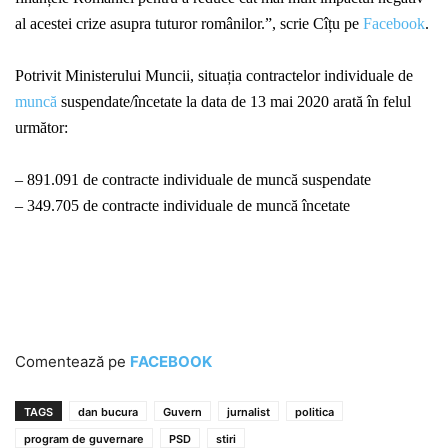
al acestei crize asupra tuturor românilor.
”, scrie Cîțu pe
Facebook
.
Potrivit
Ministerului Muncii
, situația contractelor individuale de
muncă
suspendate/încetate la data de 13 mai 2020 arată în felul
următor:
– 891.091 de contracte individuale de muncă suspendate
– 349.705 de contracte individuale de muncă încetate
Comentează pe
FACEBOOK
TAGS
dan bucura
Guvern
jurnalist
politica
program de guvernare
PSD
stiri