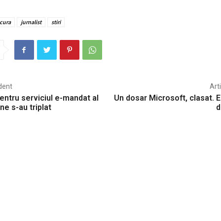
cura
jurnalist
stiri
dent
Art
ntru serviciul e-mandat al
Un dosar Microsoft, clasat. 
e s-au triplat
d