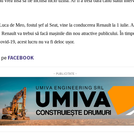
u vrea însă să fie închisă nicio uzină. Ar fi a treia oară când statul inter
uca de Meo, fostul șef al Seat, vine la conducerea Renault la 1 iulie. 
 Renault va trebui să facă mașinile din nou atractive publicului. În timpu
vid-19, acest lucru nu va fi deloc ușor.
 pe
FACEBOOK
- PUBLICITATE -