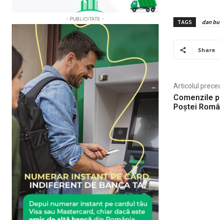
- PUBLICITATE -
TAGS
dan bu
Share
Articolul prece
Comenzile pe
Poștei Român