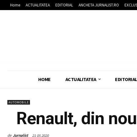
Home
ACTUALITATEA
EDITORIAL
ANCHETA JURNALIST.RO
EXCLUS
HOME
ACTUALITATEA
EDITORIA
AUTOMOBILE
Renault, din nou 
de
Jurnalist
21 05 2020