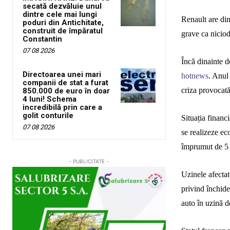
secată dezvăluie unul
dintre cele mai lungi
Renault are din
poduri din Antichitate,
construit de împăratul
grave ca niciod
Constantin
07 08 2026
Încă dinainte d
Directoarea unei mari
hotnews
. Anul
companii de stat a furat
criza provocată
850.000 de euro în doar
4 luni! Schema
incredibilă prin care a
golit conturile
Situația financ
07 08 2026
se realizeze e
împrumut de 5 m
- PUBLICITATE -
Uzinele afectat
privind închide
auto în uzină de