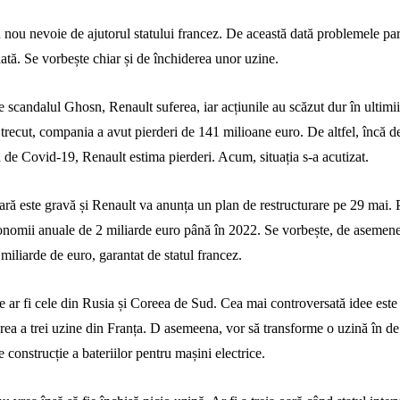
 nou nevoie de ajutorul statului francez.
De această dată problemele par
ată. Se vorbește chiar și de închiderea unor uzine.
e scandalul Ghosn, Renault suferea, iar acțiunile au scăzut dur în ultimii 
 trecut, compania a avut pierderi de 141 milioane euro. De altfel, încă d
 de Covid-19, Renault estima pierderi. Acum, situația s-a acutizat.
iară este gravă și Renault va anunța un plan de restructurare pe 29 mai. P
conomii anuale de 2 miliarde euro până în 2022. Se vorbește, de asemen
iliarde de euro, garantat de statul francez.
e ar fi cele din Rusia și Coreea de Sud. Cea mai controversată idee este
rea a trei uzine din Franța. D asemeena, vor să transforme o uzină în d
 construcție a bateriilor pentru mașini electrice.