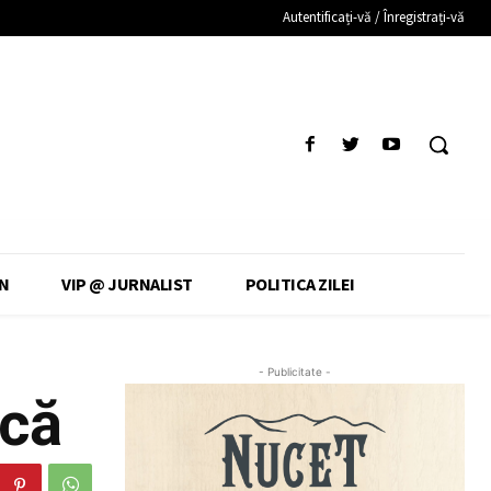
Autentificați-vă / Înregistrați-vă
N
VIP @ JURNALIST
POLITICA ZILEI
- Publicitate -
ică