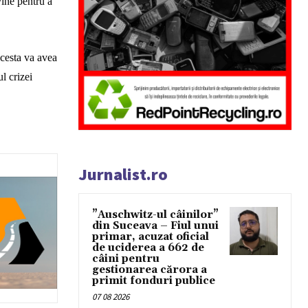
vine pentru a
Acesta va avea
l crizei
Jurnalist.ro
”Auschwitz-ul câinilor”
din Suceava – Fiul unui
primar, acuzat oficial
de uciderea a 662 de
câini pentru
gestionarea cărora a
primit fonduri publice
07 08 2026