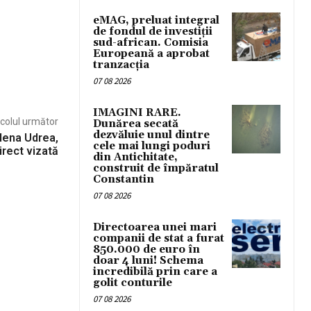
eMAG, preluat integral
de fondul de investiții
sud-african. Comisia
Europeană a aprobat
tranzacția
07 08 2026
IMAGINI RARE.
icolul următor
Dunărea secată
dezvăluie unul dintre
Elena Udrea,
cele mai lungi poduri
irect vizată
din Antichitate,
construit de împăratul
Constantin
07 08 2026
Directoarea unei mari
companii de stat a furat
850.000 de euro în
doar 4 luni! Schema
incredibilă prin care a
golit conturile
07 08 2026