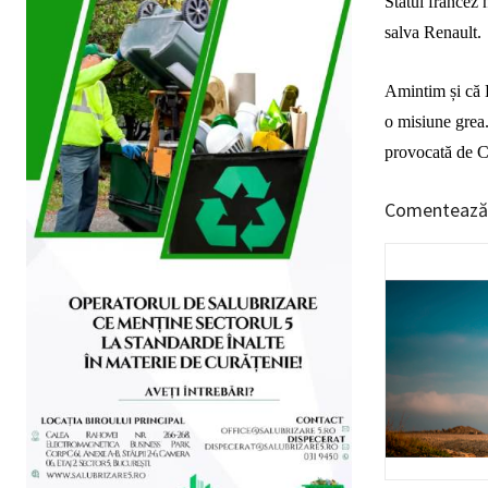
Statul francez n
salva Renault.
Amintim și că L
o misiune grea.
provocată de Co
Comentează