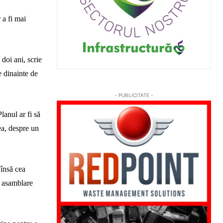
 a fi mai
doi ani, scrie
e dinainte de
- PUBLICITATE -
lanul ar fi să
ea, despre un
 însă cea
e asamblare