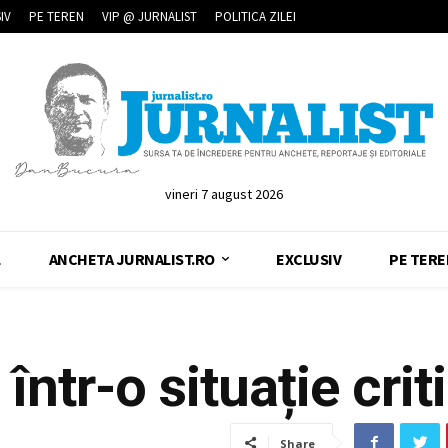
IV
PE TEREN
VIP @ JURNALIST
POLITICA ZILEI
vineri 7 august 2026
L
ANCHETA JURNALIST.RO
EXCLUSIV
PE TERE
într-o situație crit
Share