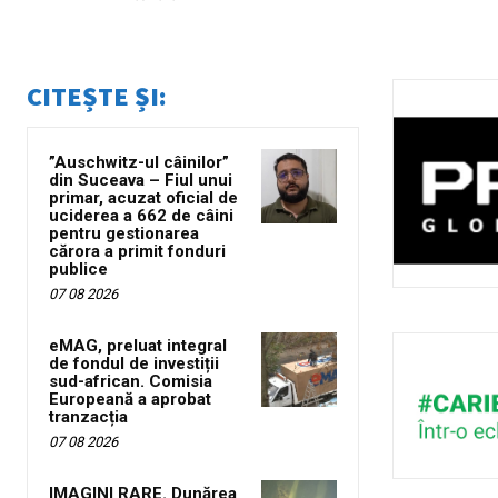
CITEȘTE ȘI:
”Auschwitz-ul câinilor”
din Suceava – Fiul unui
primar, acuzat oficial de
uciderea a 662 de câini
pentru gestionarea
cărora a primit fonduri
publice
07 08 2026
eMAG, preluat integral
de fondul de investiții
sud-african. Comisia
Europeană a aprobat
tranzacția
07 08 2026
IMAGINI RARE. Dunărea