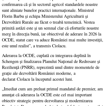
confirmarea că şi în sectorul agricol standardele noastre
sunt aliniate bunelor practici internaţionale. Ministrul
Florin Barbu şi echipa Ministerului Agriculturii şi
Dezvoltării Rurale au făcut o treabă temeinică. Vestea
primită astăzi este şi un semnal clar că eforturile noastre
merg în direcţia bună, iar obiectivul de aderare în 2026 la
OCDE, statut care va aduce României mai multe investiţii,
este unul realist”, a transmis Ciolacu.
Aderarea la OCDE, cuplată cu integrarea deplină în
Schengen și finalizarea Planului Național de Redresare și
Reziliență (PNRR), reprezintă unul dintre momentele de
grație ale dezvoltării României moderne, a
declarat Ciolacu la începutul acestei luni.
„Imediat cum am preluat primul mandatul de premier, am
anunțat că aderarea la OCDE este cel mai important
obiectiv strategic pentru dezvoltarea și modernizarea