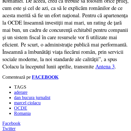
României. De aceea, cred că trebuie să folosim orice prilej,
cum este și cel de azi, ca să le explicăm românilor de ce
acesta merită să fie un efort național. Pentru că apartenența
la OCDE înseamnă investiții mai mari, un rating de țară
mai bun, un cadru de concurență echitabil pentru companii
și un sistem fiscal în care resursele vor fi utilizate mai
eficient. Pe scurt, o administrație publică mai performantă.
Înseamnă a îmbunătăți viața fiecărui român, prin servicii
sociale moderne, la noi standarde ale calității”, a spus
Ciolacu la începutul lunii aprilie, transmite
Antena 3
.
Comentează pe
FACEBOOK
TAGS
aderare
dan bucura jurnalist
marcel ciolacu
OCDE
Romania
Facebook
Twitter