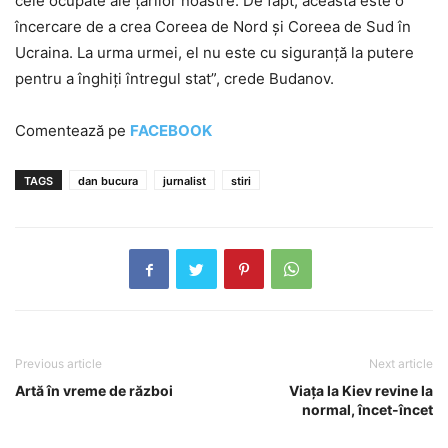
cele ocupate ale țărilor noastre. De fapt, aceasta este o
încercare de a crea Coreea de Nord și Coreea de Sud în
Ucraina. La urma urmei, el nu este cu siguranță la putere
pentru a înghiți întregul stat”, crede Budanov.
Comentează pe
FACEBOOK
TAGS
dan bucura
jurnalist
stiri
Previous article
Next article
Artă în vreme de război
Viața la Kiev revine la
normal, încet-încet