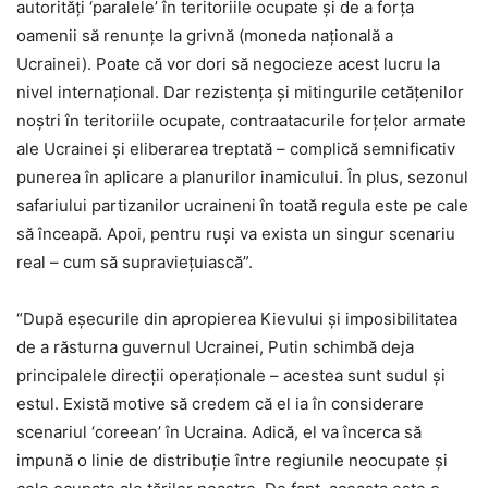
autorități ‘paralele’ în teritoriile ocupate și de a forța
oamenii să renunțe la grivnă (moneda națională a
Ucrainei). Poate că vor dori să negocieze acest lucru la
nivel internațional. Dar rezistența și mitingurile cetățenilor
noștri în teritoriile ocupate, contraatacurile forțelor armate
ale Ucrainei și eliberarea treptată – complică semnificativ
punerea în aplicare a planurilor inamicului. În plus, sezonul
safariului partizanilor ucraineni în toată regula este pe cale
să înceapă. Apoi, pentru ruși va exista un singur scenariu
real – cum să supraviețuiască”.
“După eșecurile din apropierea Kievului și imposibilitatea
de a răsturna guvernul Ucrainei, Putin schimbă deja
principalele direcții operaționale – acestea sunt sudul și
estul. Există motive să credem că el ia în considerare
scenariul ‘coreean’ în Ucraina. Adică, el va încerca să
impună o linie de distribuție între regiunile neocupate și