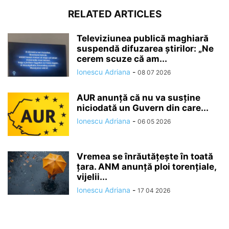
RELATED ARTICLES
Televiziunea publică maghiară
suspendă difuzarea ştirilor: „Ne
cerem scuze că am...
Ionescu Adriana
-
08 07 2026
AUR anunță că nu va susține
niciodată un Guvern din care...
Ionescu Adriana
-
06 05 2026
Vremea se înrăutăţeşte în toată
ţara. ANM anunță ploi torențiale,
vijelii...
Ionescu Adriana
-
17 04 2026