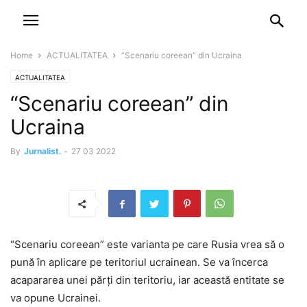
NEWSPAPER
DISCOVER THE ART OF PUBLISHING
Home
ACTUALITATEA
“Scenariu coreean” din Ucraina
ACTUALITATEA
“Scenariu coreean” din
Ucraina
By
Jurnalist.
-
27 03 2022
“Scenariu coreean” este varianta pe care Rusia vrea să o
pună în aplicare pe teritoriul ucrainean. Se va încerca
acapararea unei părți din teritoriu, iar această entitate se
va opune Ucrainei.