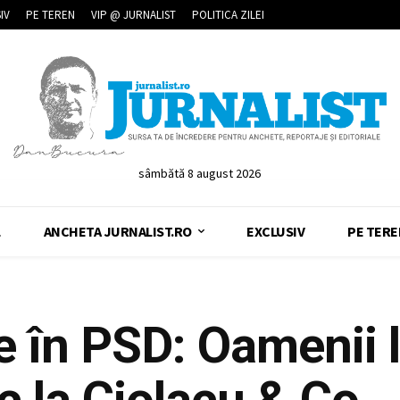
IV
PE TEREN
VIP @ JURNALIST
POLITICA ZILEI
sâmbătă 8 august 2026
L
ANCHETA JURNALIST.RO
EXCLUSIV
PE TERE
e în PSD: Oamenii l
c la Ciolacu & Co.