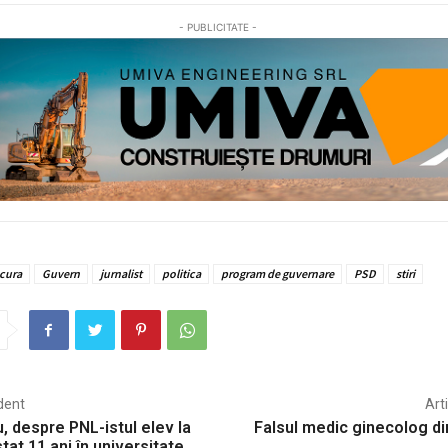
- PUBLICITATE -
cura
Guvern
jurnalist
politica
program de guvernare
PSD
stiri
dent
Art
, despre PNL-istul elev la
Falsul medic ginecolog din
tat 11 ani în universitate