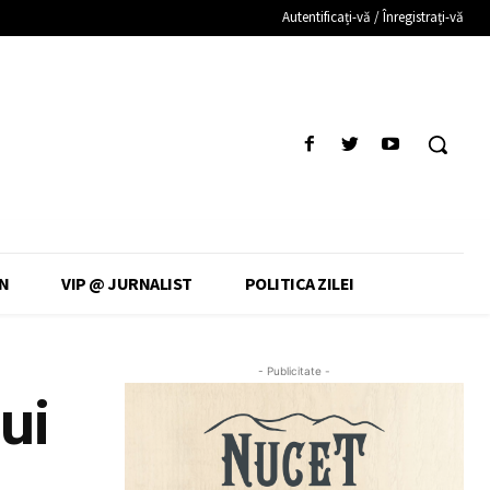
Autentificați-vă / Înregistrați-vă
N
VIP @ JURNALIST
POLITICA ZILEI
- Publicitate -
ui