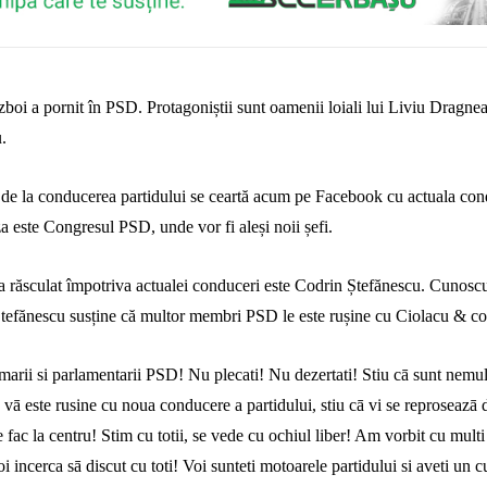
boi a pornit în PSD. Protagoniștii sunt oamenii loiali lui Liviu Dragnea
.
i de la conducerea partidului se ceartă acum pe Facebook cu actuala co
a este Congresul PSD, unde vor fi aleși noii șefi.
a răsculat împotriva actualei conduceri este Codrin Ștefănescu. Cunosc
Ștefănescu susține că multor membri PSD le este rușine cu Ciolacu & co
marii si parlamentarii PSD! Nu plecati! Nu dezertati! Stiu cā sunt nemu
 vā este rusine cu noua conducere a partidului, stiu cā vi se reproseazā d
e fac la centru! Stim cu totii, se vede cu ochiul liber! Am vorbit cu multi
oi incerca sā discut cu toti! Voi sunteti motoarele partidului si aveti un 