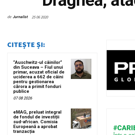
de
Jurnalist
25 06 2020
CITEȘTE ȘI:
”Auschwitz-ul câinilor”
din Suceava – Fiul unui
primar, acuzat oficial de
uciderea a 662 de câini
pentru gestionarea
cărora a primit fonduri
publice
07 08 2026
eMAG, preluat integral
de fondul de investiții
sud-african. Comisia
Europeană a aprobat
tranzacția