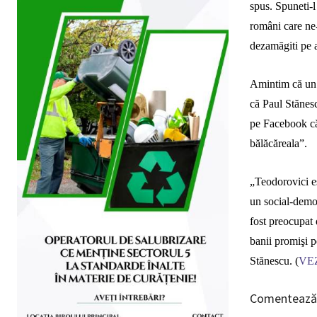
spus. Spuneti-l
români care ne-
dezamāgiti pe 
Amintim că un 
că Paul Stănesc
pe Facebook că
bălăcăreala”.
„
Teodorovici es
un social-democ
fost preocupat 
banii promişi pe
Stănescu. (
VEZ
Comentează