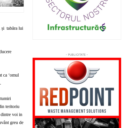
 și tabăra lui
nducere
- PUBLICITATE -
ut ca ‘omul
.
ltumiri
in teritoriu
 dintre voi in
cuvânt greu de