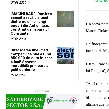
07 08 2026
IMAGINI RARE. Dunărea
secată dezvăluie unul
dintre cele mai lungi
Un adevărat răz
poduri din Antichitate,
construit de împăratul
Marcel Ciolacu
Constantin
07 08 2026
Cei îndepărtaț
Directoarea unei mari
interimară. Miz
companii de stat a furat
850.000 de euro în doar
4 luni! Schema
Ultimul care s-
incredibilă prin care a
golit conturile
lui Dragnea’, 
07 08 2026
“Apel cātre pri
enorme, stiu cā
- PUBLICITATE -
blaturile care s
ultimele zile, v