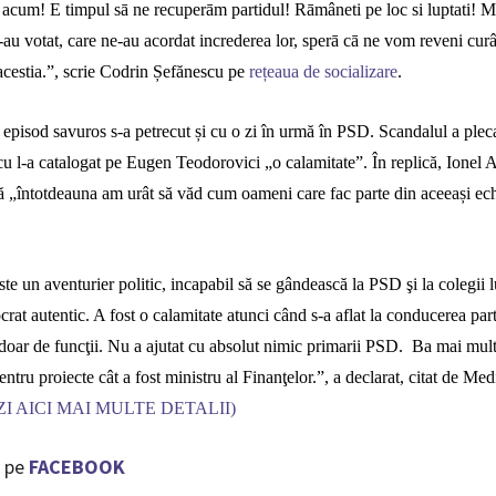
 acum! E timpul sā ne recuperām partidul! Rāmâneti pe loc si luptati! M
au votat, care ne-au acordat increderea lor, sperā cā ne vom reveni cur
acestia.”, scrie Codrin Șefănescu pe
rețeaua de socializare
.
episod savuros s-a petrecut și cu o zi în urmă în PSD.
Scandalul a pleca
u l-a catalogat pe Eugen Teodorovici „o calamitate”. În replică, Ionel A
 „întotdeauna am urât să văd cum oameni care fac parte din aceeași ech
te un aventurier politic, incapabil să se gândească la PSD şi la colegii l
rat autentic. A fost o calamitate atunci când s-a aflat la conducerea part
doar de funcţii. Nu a ajutat cu absolut nimic primarii PSD. Ba mai mult
ntru proiecte cât a fost ministru al Finanţelor.”, a declarat, citat de
Medi
I AICI MAI MULTE DETALII)
 pe
FACEBOOK