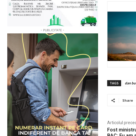
- PUBLICITATE -
TAGS
dan bu
Share
Articolul prece
Fost ministru
BAC: Eu am s