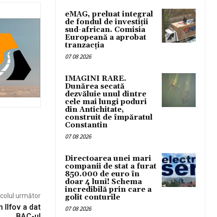
eMAG, preluat integral
de fondul de investiții
sud-african. Comisia
Europeană a aprobat
tranzacția
07 08 2026
IMAGINI RARE.
Dunărea secată
dezvăluie unul dintre
cele mai lungi poduri
din Antichitate,
construit de împăratul
Constantin
07 08 2026
Directoarea unei mari
companii de stat a furat
850.000 de euro în
doar 4 luni! Schema
incredibilă prin care a
icolul următor
golit conturile
 Ilfov a dat
07 08 2026
BAC-ul