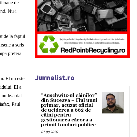
ilioane de
ând. Nu-i
t de la faptul
rsene a scris
ipă preferă
Jurnalist.ro
ui. El nu este
idului. El a
”Auschwitz-ul câinilor”
 nu le-a dat
din Suceava – Fiul unui
afax
, Paul
primar, acuzat oficial
de uciderea a 662 de
câini pentru
gestionarea cărora a
primit fonduri publice
07 08 2026