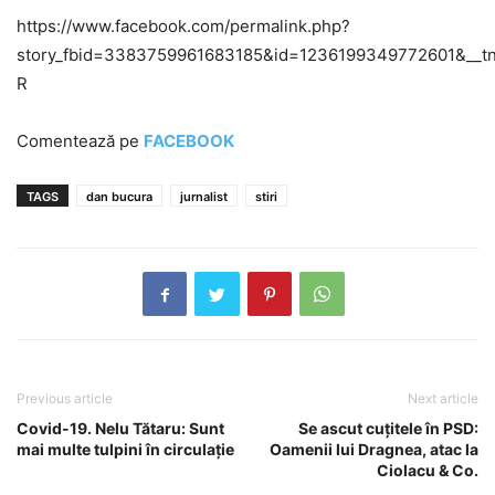
https://www.facebook.com/permalink.php?
story_fbid=3383759961683185&id=1236199349772601&__tn
R
Comentează pe
FACEBOOK
TAGS
dan bucura
jurnalist
stiri
Previous article
Next article
Covid-19. Nelu Tătaru: Sunt
Se ascut cuțitele în PSD:
mai multe tulpini în circulaţie
Oamenii lui Dragnea, atac la
Ciolacu & Co.