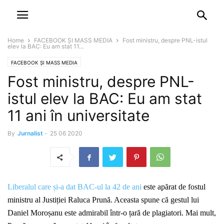
NEWSPAPER
DISCOVER THE ART OF PUBLISHING
Home
FACEBOOK ȘI MASS MEDIA
Fost ministru, despre PNL-istul
elev la BAC: Eu am stat 11...
FACEBOOK ȘI MASS MEDIA
Fost ministru, despre PNL-
istul elev la BAC: Eu am stat
11 ani în universitate
By
Jurnalist
-
25 06 2020
Liberalul care și-a dat BAC-ul la 42 de ani
este apărat de fostul
ministru al Justiției Raluca Prună. Aceasta spune că gestul lui
Daniel Moroșanu este admirabil într-o țară de plagiatori. Mai mult,