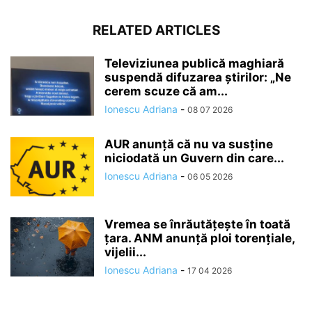
RELATED ARTICLES
Televiziunea publică maghiară
suspendă difuzarea ştirilor: „Ne
cerem scuze că am...
Ionescu Adriana
-
08 07 2026
AUR anunță că nu va susține
niciodată un Guvern din care...
Ionescu Adriana
-
06 05 2026
Vremea se înrăutăţeşte în toată
ţara. ANM anunță ploi torențiale,
vijelii...
Ionescu Adriana
-
17 04 2026