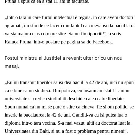
Prună a spus că ea a stat 11 ani în facultate.
„Intr-o tara in care furtul intelectual e regula, in care avem doctori
agramati, nu stiu de ce facem din faptul ca cineva isi da bacul la o
varsta matura e asa o mare stire. Sa nu fim ipocriti!”, a scris
Raluca Pruna, intr-o postare pe pagina sa de
Facebook
.
Fostul ministru al Justitiei a revenit ulterior cu un nou
mesaj.
„Eu nu transmit tinerilor sa isi dea bacul la 42 de ani, nici nu spun
ca e bine sa nu studiezi. Dimpotriva, eu insami am stat 11 ani in
universitate si cred ca studiul iti deschide calea catre libertate.
Spun numai ca nu mi se pare o stire ca cineva, fie si om politic, se
inscrie la bacalaureat la 42 de ani. Ganditi-va ca isi putea lua o
diploma intr-o tara vecina. S-a mai vazut, altii au doctorat luat la
Universitatea din Balti, si nu a fost o problema pentru nimeni”.