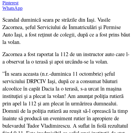
Pinterest
WhatsApp
Scandal duminic
ă
seara pe străzile din Iaşi. Vasile
Zacornea, şeful Serviciului de Înmatriculări şi Permise
Auto Iaşi,
a fost reținut de colegii, după ce a fost prins băut
la volan.
Zacornea a fost raportat la 112 de un instructor auto care l-
a observat la o terasă și apoi urcându-se la volan.
”
În seara aceasta (n.r.-duminica 11 octombrie) şeful
serviciului DRPCIV Iaşi, după ce a consumat băuturi
alcoolice în capăt Dacia la o terasă, s-a urcat în maşina
instituţiei şi a plecat la volan! Am anunţat poliţia rutieră
prin apel la 112 şi am plecat în urmărirea dumnealui.
Domnii de la poliţia rutieră au reuşit să-l oprească la timp
înainte să producă un eveniment rutier în apropiere de
bulevardul Tudor Vladimirescu. A suflat în fiolă rezultatul
fiind 0,11. Este inadmisibil ca şeful unei instituţii de stat,