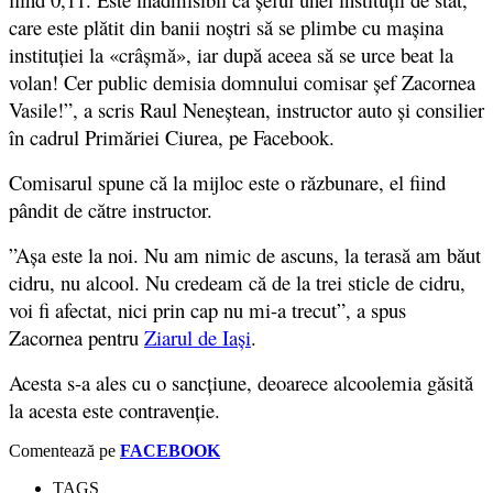
care este plătit din banii noştri să se plimbe cu maşina
instituţiei la «crâşmă», iar după aceea să se urce beat la
volan! Cer public demisia domnului comisar şef Zacornea
Vasile!”, a scris
Raul Neneştean, instructor auto şi consilier
în cadrul Primăriei Ciurea, pe Facebook.
Comisarul spune că la mijloc este o răzbunare, el fiind
pândit de către instructor.
”
Aşa este la noi. Nu am nimic de ascuns, la terasă am băut
cidru, nu alcool. Nu credeam că de la trei sticle de cidru,
voi fi afectat, nici prin cap nu mi-a trecut”,
a spus
Zacornea
pentru
Ziarul de Iași
.
Acesta s-a ales cu o sancţiune, deoarece alcoolemia găsită
la acesta este contravenţie.
Comentează pe
FACEBOOK
TAGS