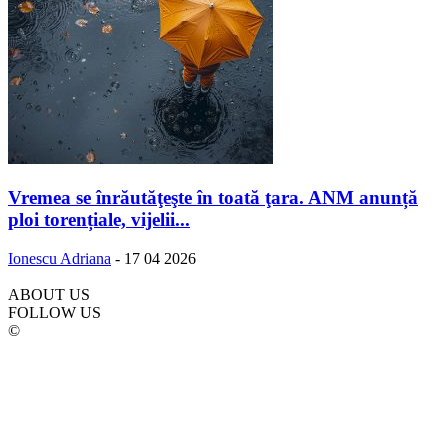
Vremea se înrăutăţeşte în toată ţara. ANM anunță
ploi torențiale, vijelii...
Ionescu Adriana
-
17 04 2026
ABOUT US
FOLLOW US
©