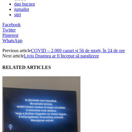
dan bucura
jurnalist
stiri
Facebook
Twitter
Pinterest
WhatsApp
Previous article
COVID – 2.069 cazuri și 56 de morți, în 24 de ore
Next article
Liviu Dragnea ar fi început să paralizeze
RELATED ARTICLES