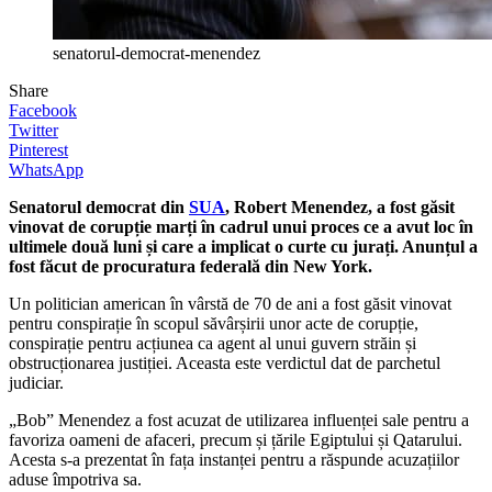
senatorul-democrat-menendez
Share
Facebook
Twitter
Pinterest
WhatsApp
Senatorul democrat din
SUA
, Robert Menendez, a fost găsit
vinovat de corupție marți în cadrul unui proces ce a avut loc în
ultimele două luni și care a implicat o curte cu jurați. Anunțul a
fost făcut de procuratura federală din New York.
Un politician american în vârstă de 70 de ani a fost găsit vinovat
pentru conspirație în scopul săvârșirii unor acte de corupție,
conspirație pentru acțiunea ca agent al unui guvern străin și
obstrucționarea justiției. Aceasta este verdictul dat de parchetul
judiciar.
„Bob” Menendez a fost acuzat de utilizarea influenței sale pentru a
favoriza oameni de afaceri, precum și țările Egiptului și Qatarului.
Acesta s-a prezentat în fața instanței pentru a răspunde acuzațiilor
aduse împotriva sa.