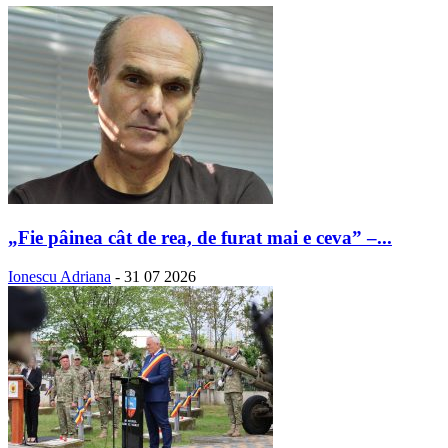
„Fie pâinea cât de rea, de furat mai e ceva” –...
Ionescu Adriana
-
31 07 2026