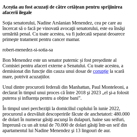
Aceștia au fost acuzați de către cetățean pentru sprijinirea
afacerii ilegale
Soţia senatorului, Nadine Arslanian Menendez, cea pe care au
încercat să o facă pe vinovată avocaţii senatorului, este ea însăşi
urmărită penal. Cu toate acestea, va fi judecată separat deoarece
primeşte tratament pentru cancer mamar.
robert-menedez-si-sotia-sa
Bon Menendez este un senator puternic și fost președinte al
Comisiei pentru afaceri externe a Senatului. Cu toate acestea, a
demisionat din funcție din cauza unui dosar de
corupție
la scară
mare, potrivit acuzațiilor.
Unul dintre procurorii federali din Manhattan, Paul Monteleoni, a
declarat în timpul unui proces că între 2018 şi 2023 „el şi-a folosit
puterea și influența pentru a obține bani”.
În timpul unei percheziţii la domiciliul cuplului în iunie 2022,
procurorul a dezvăluit descoperirile făcute de anchetatori: 480.000
de dolari în numerar găsiţi ascunşi în dulapuri, haine sau seifuri,
împreună cu un alt total de 70.000 de dolari găsiţi într-un seif din
apartamentul lui Nadine Menendez şi 13 lingouri de aur.