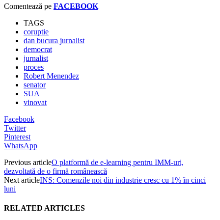
Comentează pe
FACEBOOK
TAGS
coruptie
dan bucura jurnalist
democrat
jurnalist
proces
Robert Menendez
senator
SUA
vinovat
Facebook
Twitter
Pinterest
WhatsApp
Previous article
O platformă de e-learning pentru IMM-uri,
dezvoltată de o firmă românească
Next article
INS: Comenzile noi din industrie cresc cu 1% în cinci
luni
RELATED ARTICLES