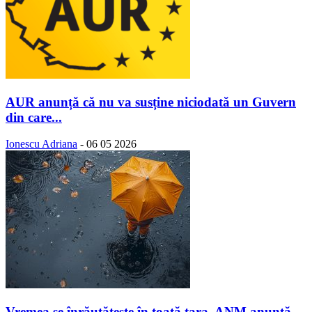
AUR anunță că nu va susține niciodată un Guvern
din care...
Ionescu Adriana
-
06 05 2026
Vremea se înrăutăţeşte în toată ţara. ANM anunță