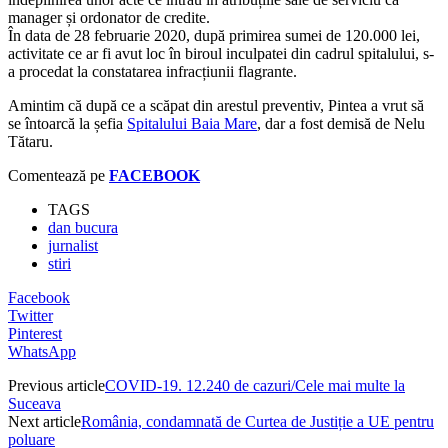
manager și ordonator de credite.
În data de 28 februarie 2020, după primirea sumei de 120.000 lei,
activitate ce ar fi avut loc în biroul inculpatei din cadrul spitalului, s-
a procedat la constatarea infracțiunii flagrante.
Amintim că după ce a scăpat din arestul preventiv, Pintea a vrut să
se întoarcă la șefia
Spitalului Baia Mare
, dar a fost demisă de Nelu
Tătaru.
Comentează pe
FACEBOOK
TAGS
dan bucura
jurnalist
stiri
Facebook
Twitter
Pinterest
WhatsApp
Previous article
COVID-19. 12.240 de cazuri/Cele mai multe la
Suceava
Next article
România, condamnată de Curtea de Justiție a UE pentru
poluare