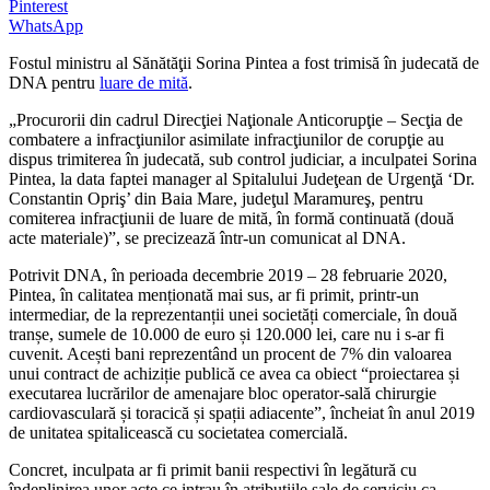
Pinterest
WhatsApp
Fostul ministru al Sănătăţii Sorina Pintea a fost trimisă în judecată de
DNA pentru
luare de mită
.
„Procurorii din cadrul Direcţiei Naţionale Anticorupţie – Secţia de
combatere a infracţiunilor asimilate infracţiunilor de corupţie au
dispus trimiterea în judecată, sub control judiciar, a inculpatei Sorina
Pintea, la data faptei manager al Spitalului Judeţean de Urgenţă ‘Dr.
Constantin Opriş’ din Baia Mare, judeţul Maramureş, pentru
comiterea infracţiunii de luare de mită, în formă continuată (două
acte materiale)”, se precizează într-un comunicat al DNA.
Potrivit DNA, în perioada decembrie 2019 – 28 februarie 2020,
Pintea, în calitatea menționată mai sus, ar fi primit, printr-un
intermediar, de la reprezentanții unei societăți comerciale, în două
tranșe, sumele de 10.000 de euro și 120.000 lei, care nu i s-ar fi
cuvenit. Acești bani reprezentând un procent de 7% din valoarea
unui contract de achiziție publică ce avea ca obiect “proiectarea și
executarea lucrărilor de amenajare bloc operator-sală chirurgie
cardiovasculară și toracică și spații adiacente”, încheiat în anul 2019
de unitatea spitalicească cu societatea comercială.
Concret, inculpata ar fi primit banii respectivi în legătură cu
îndeplinirea unor acte ce intrau în atribuțiile sale de serviciu ca