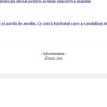
decați oficial pentru acțiuni împotriva statului
e și garda de mediu. Ce riscă bărbatul care a vandalizat s
- Advertisement -