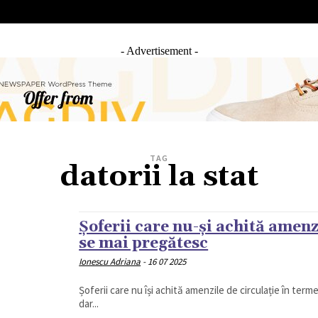
IAL
ANCHETA JURNALIST.RO
EXCLUSIV
PE TE
- Advertisement -
TAG
datorii la stat
Șoferii care nu-și achită amenz
se mai pregătesc
Ionescu Adriana
-
16 07 2025
Șoferii care nu își achită amenzile de circulație în te
dar...