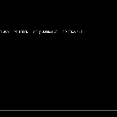
CLUSIV
PE TEREN
VIP @ JURNALIST
POLITICA ZILEI
26