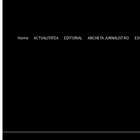
Forgot your password? Get help
Recuperare parola
Recuperați-vă parola
adresa dvs de email
O parola va fi trimisă pe adresa dvs de email.
Home
ACTUALITATEA
EDITORIAL
ANCHETA JURNALIST.RO
EX
vineri 7 august 20