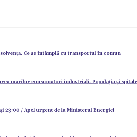
nsolvența. Ce se întâmplă cu transportul în comun
marilor consumatori industriali. Populația și spitalel
și 23:00 / Apel urgent de la Ministerul Energiei