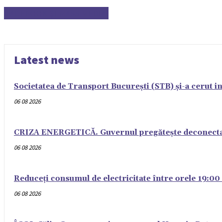
FACEBOOK ȘI MASS MEDIA
Latest news
Societatea de Transport București (STB) și-a cerut i
06 08 2026
CRIZA ENERGETICĂ. Guvernul pregătește deconectarea 
06 08 2026
Reduceți consumul de electricitate între orele 19:00 
06 08 2026