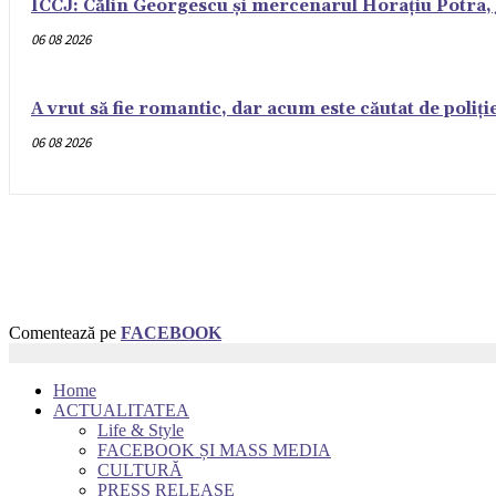
ÎCCJ: Călin Georgescu și mercenarul Horațiu Potra, ju
06 08 2026
A vrut să fie romantic, dar acum este căutat de poliți
06 08 2026
Comentează pe
FACEBOOK
Home
ACTUALITATEA
Life & Style
FACEBOOK ȘI MASS MEDIA
CULTURĂ
PRESS RELEASE