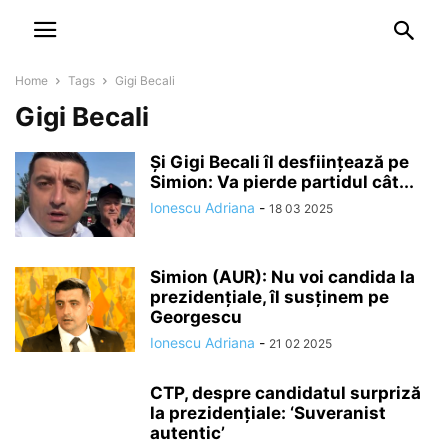
NEWSPAPER
DISCOVER THE ART OF PUBLISHING
Home
Tags
Gigi Becali
Gigi Becali
Și Gigi Becali îl desființează pe
Simion: Va pierde partidul cât...
Ionescu Adriana
-
18 03 2025
Simion (AUR): Nu voi candida la
prezidențiale, îl susținem pe
Georgescu
Ionescu Adriana
-
21 02 2025
CTP, despre candidatul surpriză
la prezidențiale: ‘Suveranist
autentic’