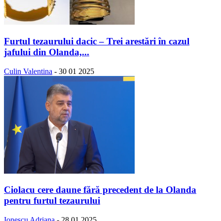
Furtul tezaurului dacic – Trei arestări în cazul
jafului din Olanda,...
Culin Valentina
-
30 01 2025
Ciolacu cere daune fără precedent de la Olanda
pentru furtul tezaurului
Ionescu Adriana
-
28 01 2025