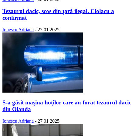
Tezaurul dacic, scos din țară ilegal. Ciolacu a
confirmat
Ionescu Adriana
-
27 01 2025
S-a găsit mașina hoților care au furat tezaurul dacic
din Olanda
Ionescu Adriana
-
27 01 2025