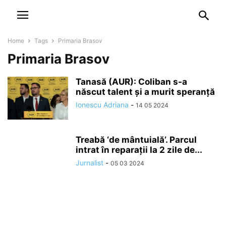
NEWSPAPER
DISCOVER THE ART OF PUBLISHING
Home
Tags
Primaria Brasov
Primaria Brasov
Tanasă (AUR): Coliban s-a
născut talent și a murit speranță
Ionescu Adriana
-
14 05 2024
Treabă ‘de mântuială’. Parcul
intrat în reparații la 2 zile de...
Jurnalist
-
05 03 2024