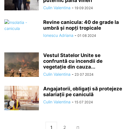
puternic până vineri
Culin Valentina
-
19 09 2024
Revine canicula: 40 de grade la
umbră și nopți tropicale
Ionescu Adriana
-
01 08 2024
Vestul Statelor Unite se
confruntă cu incendii de
vegetație din cauza...
Culin Valentina
-
23 07 2024
Angajatorii, obligați să protejeze
salariații pe caniculă
Culin Valentina
-
15 07 2024
1
2