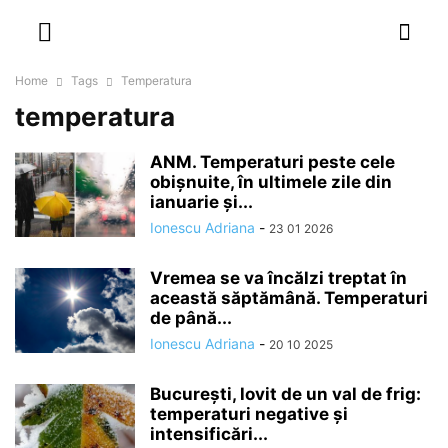
NEWSPAPER
DISCOVER THE ART OF PUBLISHING
Home
Tags
Temperatura
temperatura
ANM. Temperaturi peste cele
obişnuite, în ultimele zile din
ianuarie şi...
Ionescu Adriana
-
23 01 2026
Vremea se va încălzi treptat în
această săptămână. Temperaturi
de până...
Ionescu Adriana
-
20 10 2025
București, lovit de un val de frig:
temperaturi negative și
intensificări...