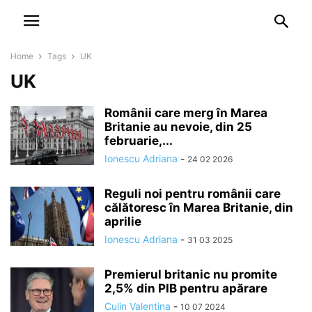
NEWSPAPER
DISCOVER THE ART OF PUBLISHING
Home
Tags
UK
UK
Românii care merg în Marea
Britanie au nevoie, din 25
februarie,...
Ionescu Adriana
-
24 02 2026
Reguli noi pentru românii care
călătoresc în Marea Britanie, din
aprilie
Ionescu Adriana
-
31 03 2025
Premierul britanic nu promite
2,5% din PIB pentru apărare
Culin Valentina
-
10 07 2024