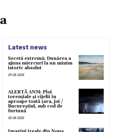
ca
Latest news
Secetă extremă: Dunărea a
ajuns miercuri la un minim
istoric absolut
05 08 2026
ALERTĂ ANM: Ploi
torențiale și vijelii în
aproape toată țara, joi /
Bucureștiul, sub cod de
furtună
05 08 2026
Imagini ireale din Noua