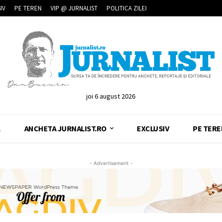
IV
PE TEREN
VIP @ JURNALIST
POLITICA ZILEI
joi 6 august 2026
L
ANCHETA JURNALIST.RO
EXCLUSIV
PE TERE
- Advertisement -