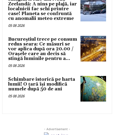
Zeelandă: A nins pe plajă, iar
localnicii fac schi printre
case! Planeta se confruntă
cu anomalii meteo extreme
05 08 2026
Bucureștiul trece pe consum
redus seara: Ce măsuri se
vor aplica după ora 20.00 /
Orașele care au decis să
stingă luminile pentru a...
05 08 2026
Schimbare istorică pe harta
lumii! O țară își modifică
numele după 50 de ani
05 08 2026
- Advertisement -