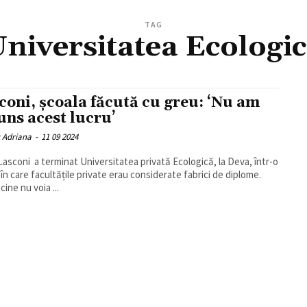
TAG
niversitatea Ecologi
coni, școala făcută cu greu: ‘Nu am
uns acest lucru’
u Adriana
-
11 09 2024
Lasconi a terminat Universitatea privată Ecologică, la Deva, într-o
în care facultățile private erau considerate fabrici de diplome.
ine nu voia ...