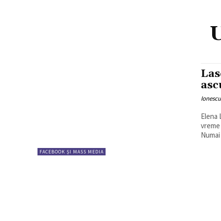
U
Las
asc
Ionesc
Elena 
vreme 
Numai c
FACEBOOK ȘI MASS MEDIA