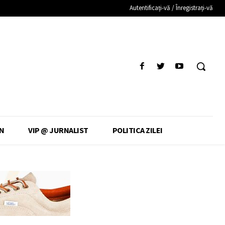
Autentificați-vă / Înregistrați-vă
N
VIP @ JURNALIST
POLITICA ZILEI