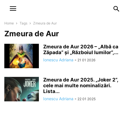
NEWSPAPER
DISCOVER THE ART OF PUBLISHING
Home
Tags
Zmeura de Aur
Zmeura de Aur
Zmeura de Aur 2026 – „Albă ca
Zăpada” şi „Războiul lumilor”,...
Ionescu Adriana
-
21 01 2026
Zmeura de Aur 2025. „Joker 2”,
cele mai multe nominalizări.
Lista...
Ionescu Adriana
-
22 01 2025