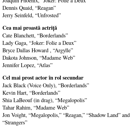
Joaquin Phoenix, “Joker: Folie a Deux”
Dennis Quaid, “Reagan”
Jerry Seinfeld, “Unfrosted”
Cea mai proastă actriţă
Cate Blanchett, “Borderlands”
Lady Gaga, “Joker: Folie a Deux”
Bryce Dallas Howard , “Argylle”
Dakota Johnson, “Madame Web”
Jennifer Lopez, “Atlas”
Cel mai prost actor în rol secundar
Jack Black (Voice Only), “Borderlands”
Kevin Hart, “Borderlands”
Shia LaBeouf (in drag), “Megalopolis”
Tahar Rahim, “Madame Web”
Jon Voight, “Megalopolis,” “Reagan,” “Shadow Land” and
“Strangers”