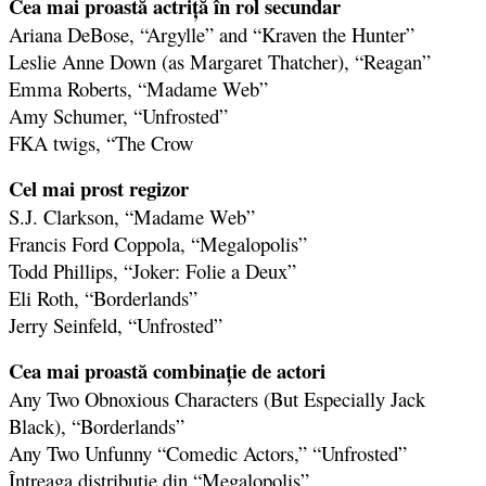
Cea mai proastă actriţă în rol secundar
Ariana DeBose, “Argylle” and “Kraven the Hunter”
Leslie Anne Down (as Margaret Thatcher), “Reagan”
Emma Roberts, “Madame Web”
Amy Schumer, “Unfrosted”
FKA twigs, “The Crow
Cel mai prost regizor
S.J. Clarkson, “Madame Web”
Francis Ford Coppola, “Megalopolis”
Todd Phillips, “Joker: Folie a Deux”
Eli Roth, “Borderlands”
Jerry Seinfeld, “Unfrosted”
Cea mai proastă combinaţie de actori
Any Two Obnoxious Characters (But Especially Jack
Black), “Borderlands”
Any Two Unfunny “Comedic Actors,” “Unfrosted”
Întreaga distribuţie din “Megalopolis”