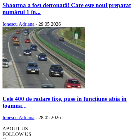
Shaorma a fost detronată! Care este noul preparat
numărul 1 în...
Ionescu Adriana
-
29 05 2026
Cele 400 de radare fixe, puse în funcțiune abia în
toamna...
Ionescu Adriana
-
28 05 2026
ABOUT US
FOLLOW US