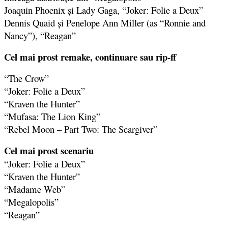
Joaquin Phoenix şi Lady Gaga, “Joker: Folie a Deux”
Dennis Quaid şi Penelope Ann Miller (as “Ronnie and
Nancy”), “Reagan”
Cel mai prost remake, continuare sau rip-ff
“The Crow”
“Joker: Folie a Deux”
“Kraven the Hunter”
“Mufasa: The Lion King”
“Rebel Moon – Part Two: The Scargiver”
Cel mai prost scenariu
“Joker: Folie a Deux”
“Kraven the Hunter”
“Madame Web”
“Megalopolis”
“Reagan”