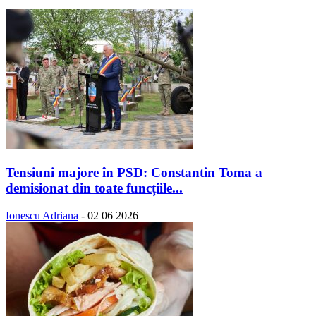
Tensiuni majore în PSD: Constantin Toma a
demisionat din toate funcțiile...
Ionescu Adriana
-
02 06 2026