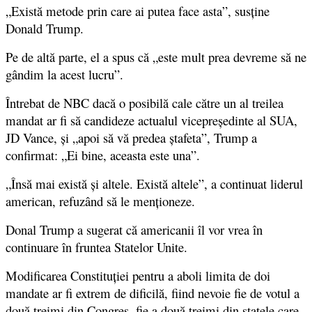
„Există metode prin care ai putea face asta”, susține
Donald Trump.
Pe de altă parte, el a spus că „este mult prea devreme să ne
gândim la acest lucru”.
Întrebat de NBC dacă o posibilă cale către un al treilea
mandat ar fi să candideze actualul vicepreședinte al SUA,
JD Vance, și „apoi să vă predea ștafeta”, Trump a
confirmat: „Ei bine, aceasta este una”.
„Însă mai există și altele. Există altele”, a continuat liderul
american, refuzând să le menționeze.
Donal Trump a sugerat că americanii îl vor vrea în
continuare în fruntea Statelor Unite.
Modificarea Constituției pentru a aboli limita de doi
mandate ar fi extrem de dificilă, fiind nevoie fie de votul a
două treimi din Congres, fie a două treimi din statele care