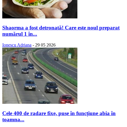
Shaorma a fost detronată! Care este noul preparat
numărul 1 în...
Ionescu Adriana
-
29 05 2026
Cele 400 de radare fixe, puse în funcțiune abia în
toamna...