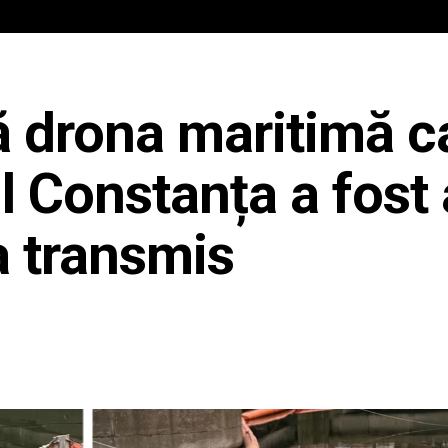
IAL
ANCHETA JURNALIST.RO
EXCLUSIV
PE TE
ă drona maritimă c
l Constanța a fost 
a transmis
Share