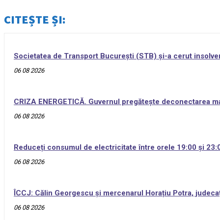
CITEȘTE ȘI:
Societatea de Transport București (STB) și-a cerut insolve
06 08 2026
CRIZA ENERGETICĂ. Guvernul pregătește deconectarea marilor
06 08 2026
Reduceți consumul de electricitate între orele 19:00 și 23:0
06 08 2026
ÎCCJ: Călin Georgescu și mercenarul Horațiu Potra, judecați 
06 08 2026