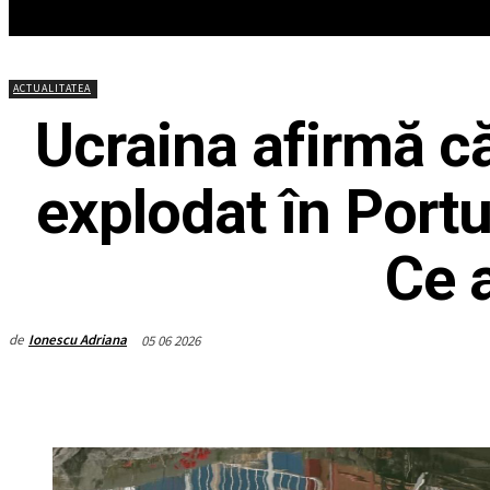
HOME
ACTUALITATEA
EDITOR
ACTUALITATEA
Ucraina afirmă c
explodat în Portu
Ce 
de
Ionescu Adriana
05 06 2026