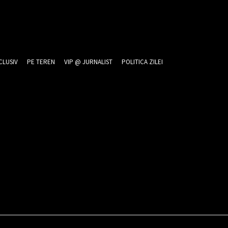
CLUSIV
PE TEREN
VIP @ JURNALIST
POLITICA ZILEI
26