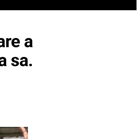
REN
VIP @ JURNALIST
POLITICA ZILEI
are a
a sa.