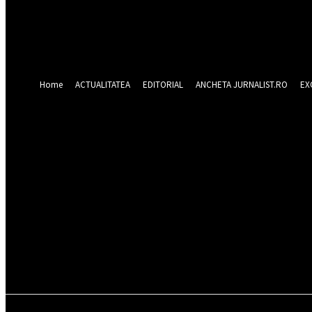
Forgot your password? Get help
Recuperare parola
Recuperați-vă parola
adresa dvs de email
O parola va fi trimisă pe adresa dvs de email.
Home
ACTUALITATEA
EDITORIAL
ANCHETA JURNALIST.RO
EX
vineri 7 august 20