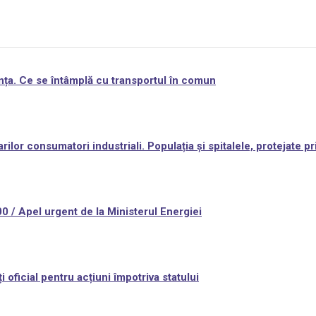
nța. Ce se întâmplă cu transportul în comun
 consumatori industriali. Populația și spitalele, protejate pr
0 / Apel urgent de la Ministerul Energiei
oficial pentru acțiuni împotriva statului