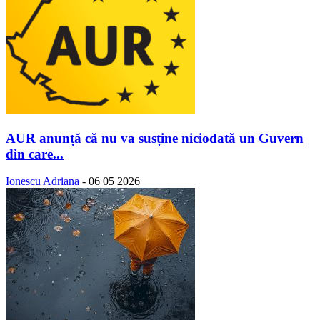
AUR anunță că nu va susține niciodată un Guvern
din care...
Ionescu Adriana
-
06 05 2026