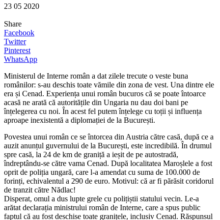
23 05 2020
Share
Facebook
Twitter
Pinterest
WhatsApp
Ministerul de Interne român a dat zilele trecute o veste buna
românilor: s-au deschis toate vămile din zona de vest. Una dintre ele
era și Cenad. Experiența unui român bucuros că se poate întoarce
acasă ne arată că autoritățile din Ungaria nu dau doi bani pe
înțelegerea cu noi. În acest fel putem înțelege cu toții și influența
aproape inexistentă a diplomației de la București.
Povestea unui român ce se întorcea din Austria către casă, după ce a
auzit anunțul guvernului de la București, este incredibilă. În drumul
spre casă, la 24 de km de graniță a ieșit de pe autostradă,
îndreptându-se către vama Cenad. După localitatea Maroșlele a fost
oprit de poliția ungară, care l-a amendat cu suma de 100.000 de
forinți, echivalentul a 290 de euro. Motivul: că ar fi părăsit coridorul
de tranzit către Nădlac!
Disperat, omul a dus lupte grele cu polițiștii statului vecin. Le-a
arătat declarația ministrului român de Interne, care a spus public
faptul că au fost deschise toate granițele, inclusiv Cenad. Răspunsul