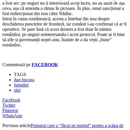
a fost sec: pe unguri nu ii interesează acest lucru, nu au auzit de așa
ceva, așa că amenda a rămas în picioare. În plus, omul sancționat a
fost redirecționat din nou către Nădlac.
Intrat în vama românească, acesta a întrebat din nou despre
deschiderea punctelor de frontieră, iar românii i-au confirmat că ar fi
operative. Se pare însă că acest demers a fost doar în mintea
românilor, pe unguri neinteresandu-i acest protocol. Poate ar fi bine
să afle și guvernanții noștri asta, înainte de a da vești „bune”
românilor..
Comentează pe
FACEBOOK
TAGS
dan bucura
jurnalist
stiri
Facebook
Twitter
Pinterest
WhatsApp
Previous article
Primarul care a “făcut pe mortul” pentru a scăpa de