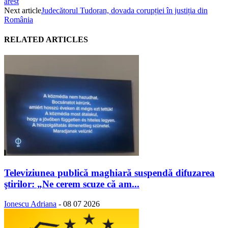
arest
Next article
Judecătorul Tudoran, dovada corupției în justiția din
România
RELATED ARTICLES
Televiziunea publică maghiară suspendă difuzarea
ştirilor: „Ne cerem scuze că am...
Ionescu Adriana
-
08 07 2026