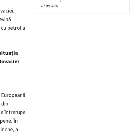
07 08 2026
vaciei.
evină
cu petrol a
situația
lovaciei
ia Europeană
 din
te întrerupe
pene. În
inene, a