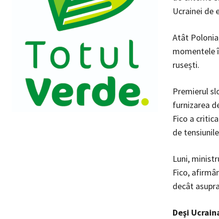
Ucrainei de e
Atât Polonia,
momentele în
rusești.
Premierul slo
furnizarea de
Fico a critic
de tensiunile
Luni, ministr
Fico, afirmâ
decât asupra 
Deşi Ucraina