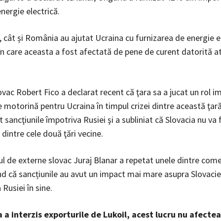
nergie electrică.
 cât și România au ajutat Ucraina cu furnizarea de energie el
 care aceasta a fost afectată de pene de curent datorită at
vac Robert Fico a declarat recent că ţara sa a jucat un rol i
 motorină pentru Ucraina în timpul crizei dintre această ţară
at sancţiunile împotriva Rusiei şi a subliniat că Slovacia nu va 
 dintre cele două ţări vecine.
ul de externe slovac Juraj Blanar a repetat unele dintre comen
nd că sancțiunile au avut un impact mai mare asupra Slovacie
Rusiei în sine.
 a interzis exporturile de Lukoil, acest lucru nu afecteaz