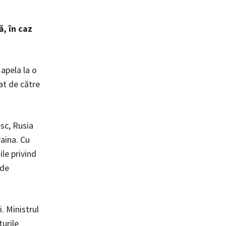
ă, în caz
 apela la o
țat de către
esc, Rusia
raina. Cu
ile privind
 de
. Ministrul
turile