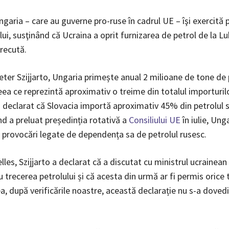
ngaria – care au guverne pro-ruse în cadrul UE – îşi exercită 
ui, susţinând că Ucraina a oprit furnizarea de petrol de la Lu
recută.
Peter Szijjarto, Ungaria primește anual 2 milioane de tone de 
eea ce reprezintă aproximativ o treime din totalul importurilo
 declarat că Slovacia importă aproximativ 45% din petrolul 
nd a preluat președinția rotativă a
Consiliului UE
în iulie, Ung
 provocări legate de dependența sa de petrolul rusesc.
elles, Szijjarto a declarat că a discutat cu ministrul ucrainea
u trecerea petrolului și că acesta din urmă ar fi permis orice 
, după verificările noastre, această declarație nu s-a dovedit