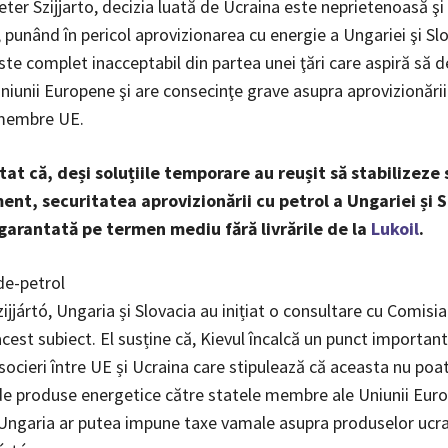
Peter Szijjarto, decizia luată de Ucraina este neprietenoasă şi
punând în pericol aprovizionarea cu energie a Ungariei şi Slo
te complet inacceptabil din partea unei ţări care aspiră să d
iunii Europene şi are consecinţe grave asupra aprovizionării 
membre UE.
tat că, deși soluțiile temporare au reușit să stabilizeze 
nt, securitatea aprovizionării cu petrol a Ungariei și S
 garantată pe termen mediu fără livrările de la
Lukoil
.
de-petrol
Szijjártó, Ungaria și Slovacia au inițiat o consultare cu Comis
 acest subiect. El susține că, Kievul încalcă un punct important
socieri între UE și Ucraina care stipulează că aceasta nu poa
de produse energetice către statele membre ale Uniunii Euro
 Ungaria ar putea impune taxe vamale asupra produselor ucra