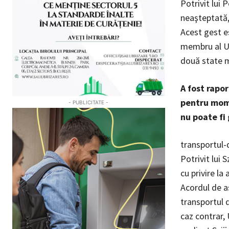
Potrivit lui 
neaşteptată, 
Acest gest es
membru al Un
două state 
A fost rapor
pentru mome
- PUBLICITATE -
nu poate fi
transportul-
Potrivit lui 
cu privire la
Acordul de a
transportul 
caz contrar,