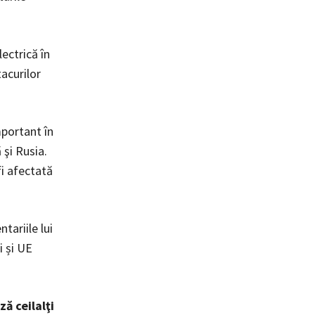
ectrică în
acurilor
mportant în
 şi Rusia.
fi afectată
tariile lui
i și UE
ă ceilalţi