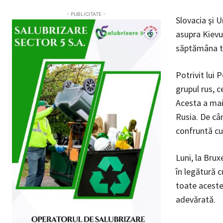
- PUBLICITATE -
Slovacia şi U
asupra Kievul
săptămâna t
Potrivit lui 
grupul rus, c
Acesta a mai
Rusia. De câ
confruntă cu
Luni, la Brux
în legătură c
toate acestea
adevărată.