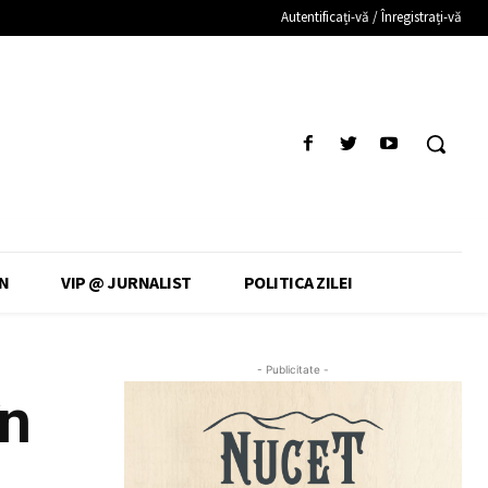
Autentificați-vă / Înregistrați-vă
N
VIP @ JURNALIST
POLITICA ZILEI
- Publicitate -
în