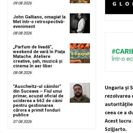
09 08 2026
John Galliano, omagiat la
Met într-o retrospectivă-
eveniment
08 08 2026
„Parfum de livadă”,
weekend de vară în Piața
Matache. Ateliere
creative, șah, muzică și
cinema în aer liber
08 08 2026
”Auschwitz-ul câinilor”
Ungaria şi 
din Suceava – Fiul unui
rezolvarea u
primar, acuzat oficial de
uciderea a 662 de câini
autorităţil
pentru gestionarea
cărora a primit fonduri
ceea ce a du
publice
Acest lucru 
07 08 2026
Szijjarto.