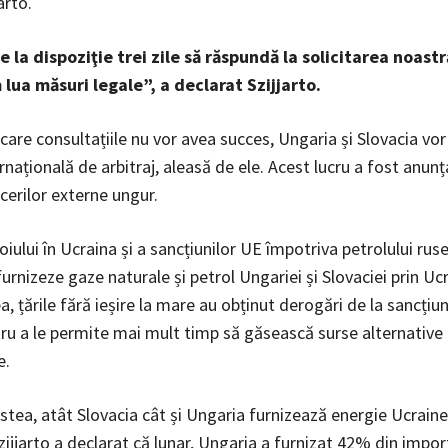
ártó.
 la dispoziţie trei zile să răspundă la solicitarea noastr
lua măsuri legale”, a declarat Szijjarto.
n care consultațiile nu vor avea succes, Ungaria și Slovacia vor
rnațională de arbitraj, aleasă de ele. Acest lucru a fost anun
cerilor externe ungur.
oiului în Ucraina și a sancțiunilor UE împotriva petrolului rus
urnizeze gaze naturale și petrol Ungariei și Slovaciei prin Uc
, țările fără ieșire la mare au obținut derogări de la sancțiun
tru a le permite mai mult timp să găsească surse alternative
e.
tea, atât Slovacia cât și Ungaria furnizează energie Ucrainei
ijjarto a declarat că lunar, Ungaria a furnizat 42% din impor