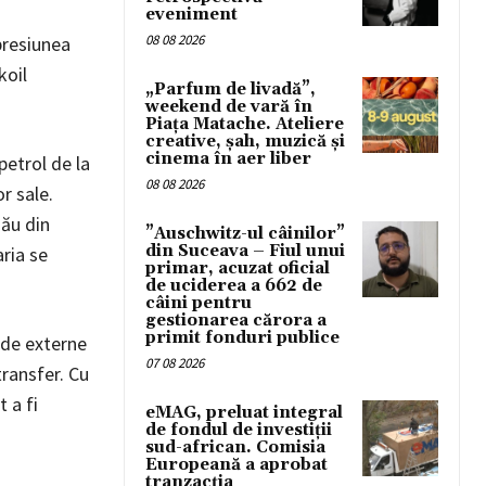
eveniment
08 08 2026
presiunea
koil
„Parfum de livadă”,
weekend de vară în
Piața Matache. Ateliere
creative, șah, muzică și
cinema în aer liber
petrol de la
08 08 2026
r sale.
său din
”Auschwitz-ul câinilor”
din Suceava – Fiul unui
aria se
primar, acuzat oficial
de uciderea a 662 de
câini pentru
gestionarea cărora a
primit fonduri publice
n de externe
07 08 2026
transfer. Cu
 a fi
eMAG, preluat integral
de fondul de investiții
sud-african. Comisia
Europeană a aprobat
tranzacția