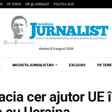
IV
PE TEREN
VIP @ JURNALIST
POLITICA ZILEI
duminică 9 august 2026
L
ANCHETA JURNALIST.RO
EXCLUSIV
PE TERE
acia cer ajutor UE 
a cu Ucraina