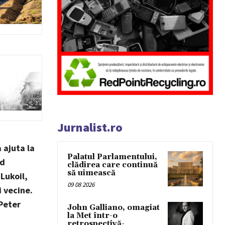
Jurnalist.ro
 ajuta la
Palatul Parlamentului,
nd
clădirea care continuă
să uimească
Lukoil,
09 08 2026
i vecine.
 Peter
John Galliano, omagiat
la Met într-o
retrospectivă-