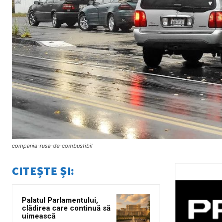
compania-rusa-de-combustibil
CITEȘTE ȘI:
Palatul Parlamentului,
clădirea care continuă să
uimească