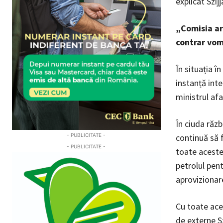
explicat Szijj
„Comisia are
contrar vom 
În situația î
instanță inte
ministrul afa
În ciuda răzb
- PUBLICITATE -
continuă să f
- PUBLICITATE -
toate acestea
petrolul pen
aprovizionar
Cu toate aces
de externe Sz