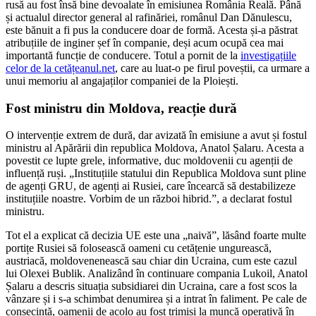
rusă au fost însă bine devoalate în emisiunea România Reală. Până
și actualul director general al rafinăriei, românul Dan Dănulescu,
este bănuit a fi pus la conducere doar de formă. Acesta și-a păstrat
atribuțiile de inginer șef în companie, deși acum ocupă cea mai
importantă funcție de conducere. Totul a pornit de la
investigațiile
celor de la cetățeanul.net
, care au luat-o pe firul poveștii, ca urmare a
unui memoriu al angajaților companiei de la Ploiești.
Fost ministru din Moldova, reacție dură
O intervenție extrem de dură, dar avizată în emisiune a avut și fostul
ministru al Apărării din republica Moldova, Anatol Șalaru. Acesta a
povestit ce lupte grele, informative, duc moldovenii cu agenții de
influență ruși. „Instituțiile statului din Republica Moldova sunt pline
de agenți GRU, de agenți ai Rusiei, care încearcă să destabilizeze
instituțiile noastre. Vorbim de un război hibrid.”, a declarat fostul
ministru.
Tot el a explicat că decizia UE este una „naivă”, lăsând foarte multe
portițe Rusiei să folosească oameni cu cetățenie ungurească,
austriacă, moldovenenească sau chiar din Ucraina, cum este cazul
lui Olexei Bublik. Analizând în continuare compania Lukoil, Anatol
Șalaru a descris situația subsidiarei din Ucraina, care a fost scos la
vânzare și i s-a schimbat denumirea și a intrat în faliment. Pe cale de
consecință, oamenii de acolo au fost trimiși la muncă operativă în