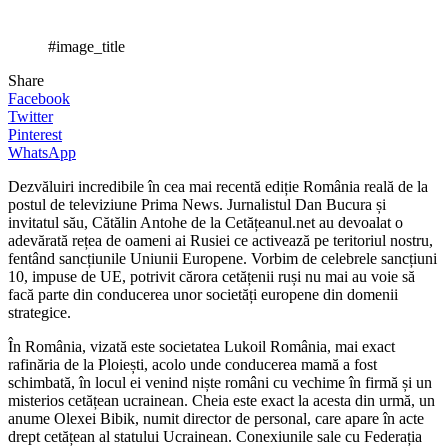
#image_title
Share
Facebook
Twitter
Pinterest
WhatsApp
Dezvăluiri incredibile în cea mai recentă ediție România reală de la
postul de televiziune Prima News. Jurnalistul Dan Bucura și
invitatul său, Cătălin Antohe de la Cetățeanul.net au devoalat o
adevărată rețea de oameni ai Rusiei ce activează pe teritoriul nostru,
fentând sancțiunile Uniunii Europene. Vorbim de celebrele sancțiuni
10, impuse de UE, potrivit cărora cetățenii ruși nu mai au voie să
facă parte din conducerea unor societăți europene din domenii
strategice.
În România, vizată este societatea Lukoil România, mai exact
rafinăria de la Ploiești, acolo unde conducerea mamă a fost
schimbată, în locul ei venind niște români cu vechime în firmă și un
misterios cetățean ucrainean. Cheia este exact la acesta din urmă, un
anume Olexei Bibik, numit director de personal, care apare în acte
drept cetățean al statului Ucrainean. Conexiunile sale cu Federația