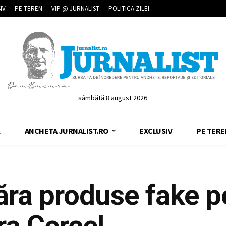
IV
PE TEREN
VIP @ JURNALIST
POLITICA ZILEI
sâmbătă 8 august 2026
L
ANCHETA JURNALIST.RO
EXCLUSIV
PE TERE
ra produse fake p
era Cercel