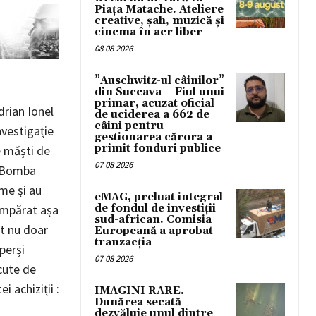
Piața Matache. Ateliere
creative, șah, muzică și
cinema în aer liber
08 08 2026
”Auschwitz-ul câinilor”
din Suceava – Fiul unui
primar, acuzat oficial
rian Ionel
de uciderea a 662 de
câini pentru
nvestigație
gestionarea cărora a
primit fonduri publice
e măști de
07 08 2026
. Bomba
me și au
eMAG, preluat integral
de fondul de investiții
umpărat așa
sud-african. Comisia
nt nu doar
Europeană a aprobat
tranzacția
perși
07 08 2026
cute de
i achiziții :
IMAGINI RARE.
Dunărea secată
dezvăluie unul dintre