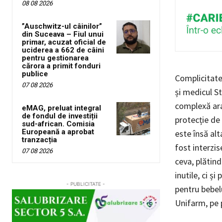
08 08 2026
”Auschwitz-ul câinilor”
din Suceava – Fiul unui
primar, acuzat oficial de
uciderea a 662 de câini
pentru gestionarea
cărora a primit fonduri
publice
Complicitate
07 08 2026
și medicul St
complexă ara
eMAG, preluat integral
de fondul de investiții
protecție de
sud-african. Comisia
Europeană a aprobat
este însă al
tranzacția
fost interzi
07 08 2026
ceva, plătin
inutile, ci ș
- PUBLICITATE -
pentru bebelu
Unifarm, pe p