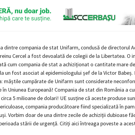
a dintre compania de stat Unifarm, condusă de directorul Ad
reinu Cercel a fost devoalată de colegii de la Libertatea. O i
tă cum compania de stat a achiziționat o cantitate mare d
 la un fost asociat al epidemiologului șef de la Victor Babeș
ta: măștile cumpărate de Unifarm sunt considerate neconfor
se în Uniunea Europeană! Compania de stat din România a c
d circa 5 milioane de dolari! UE susține că aceste produse su
i periculoase, compania producătoare fiind specializată în pam
și. Vorbim doar de una dintre zecile de achiziții dubioase fă
erioada stării de urgență. Citiți aici întreaga poveste a aceste