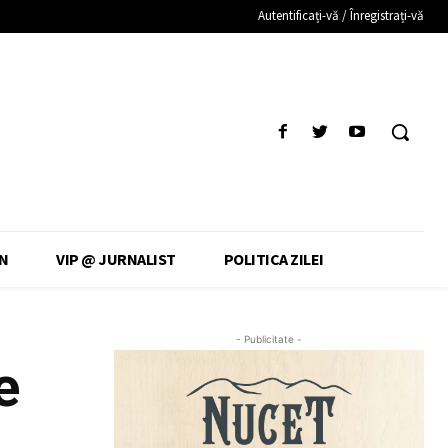
Autentificați-vă / Înregistrați-vă
N
VIP @ JURNALIST
POLITICA ZILEI
- Publicitate -
e