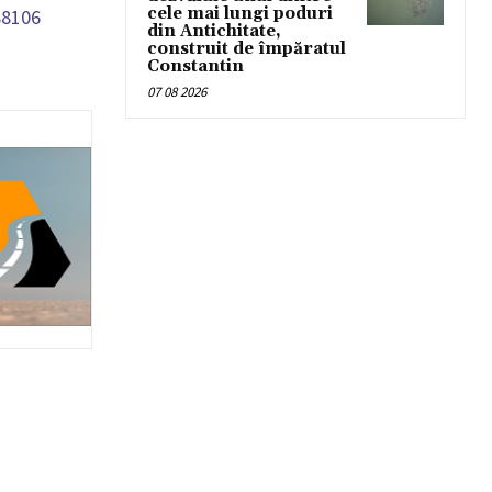
cele mai lungi poduri
88106
din Antichitate,
construit de împăratul
Constantin
07 08 2026