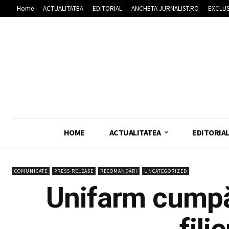
Home
ACTUALITATEA
EDITORIAL
ANCHETA JURNALIST.RO
EXCLUS
HOME
ACTUALITATEA
EDITORIA
COMUNICATE
PRESS RELEASE
RECOMANDĂRI
UNCATEGORIZED
Unifarm cumpă
fili