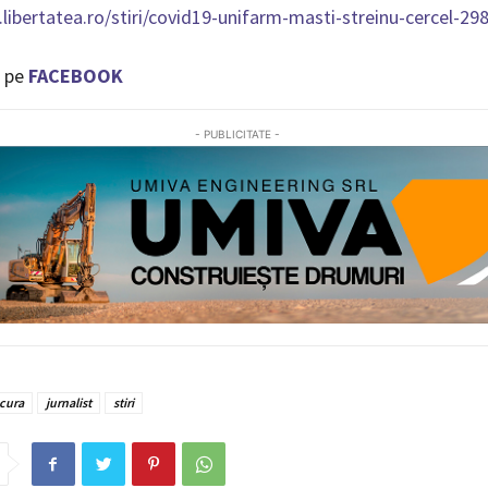
libertatea.ro/stiri/covid19-unifarm-masti-streinu-cercel-29
 pe
FACEBOOK
- PUBLICITATE -
cura
jurnalist
stiri