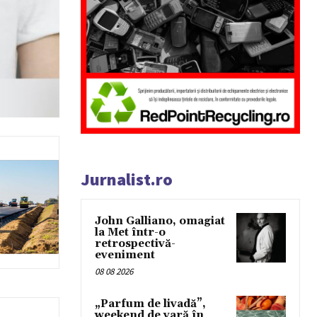
Jurnalist.ro
John Galliano, omagiat
la Met într-o
retrospectivă-
eveniment
08 08 2026
„Parfum de livadă”,
weekend de vară în