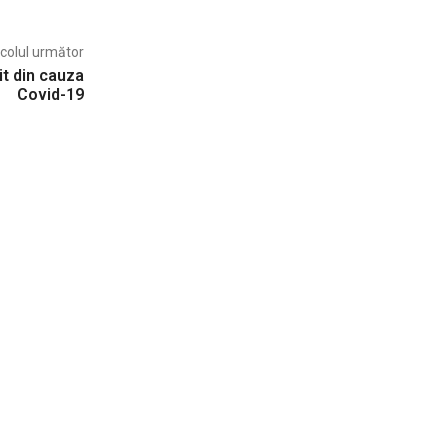
icolul următor
it din cauza
Covid-19