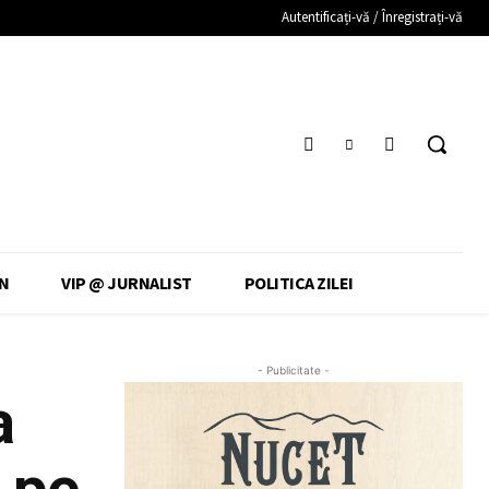
Autentificați-vă / Înregistrați-vă
N
VIP @ JURNALIST
POLITICA ZILEI
- Publicitate -
a
e pe