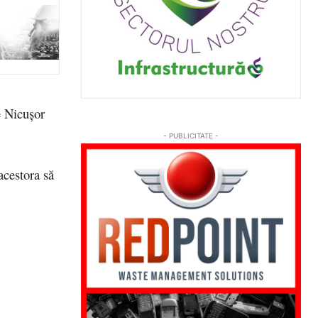
pe Nicuşor
- PUBLICITATE -
 acestora să