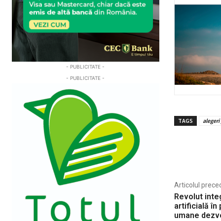
- PUBLICITATE -
- PUBLICITATE -
TAGS
alegeri
Share
Articolul prece
Revolut inte
artificială î
umane dezvo