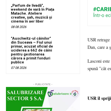
„Parfum de livadă”,
weekend de vară în Piața
Matache. Ateliere
creative, șah, muzică și
cinema în aer liber
08 08 2026
”Auschwitz-ul câinilor”
USR retrage 
din Suceava – Fiul unui
Dan, care a ş
primar, acuzat oficial de
uciderea a 662 de câini
pentru gestionarea
cărora a primit fonduri
Lasconi este 
publice
spună ”cât es
07 08 2026
- PUBLICITATE -
USR îl sprij