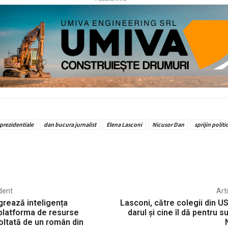
 prezidentiale
dan bucura jurnalist
Elena Lasconi
Nicusor Dan
sprijin politi
dent
Art
grează inteligența
Lasconi, către colegii din U
n platforma de resurse
darul şi cine îl dă pentru s
ltată de un român din