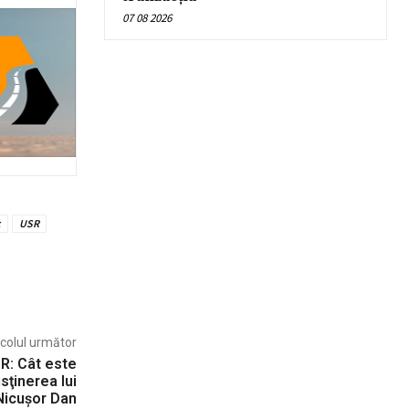
07 08 2026
c
USR
icolul următor
SR: Cât este
usţinerea lui
Nicuşor Dan