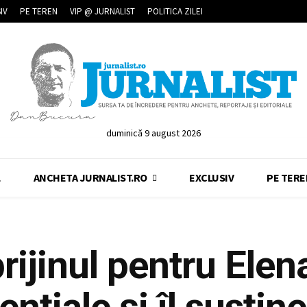
IV
PE TEREN
VIP @ JURNALIST
POLITICA ZILEI
duminică 9 august 2026
L
ANCHETA JURNALIST.RO
EXCLUSIV
PE TERE
rijinul pentru Elen
nţiale şi îl susţin