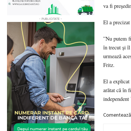
va fi preşed
- PUBLICITATE -
El a preciza
”Nu putem fi
în trecut şi
urmează acest
Fritz.
El a explicat
arătat că în 
independent V
Comentează