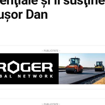
uşor Dan
Share
- PUBLICITATE -
- PUBLICITATE -