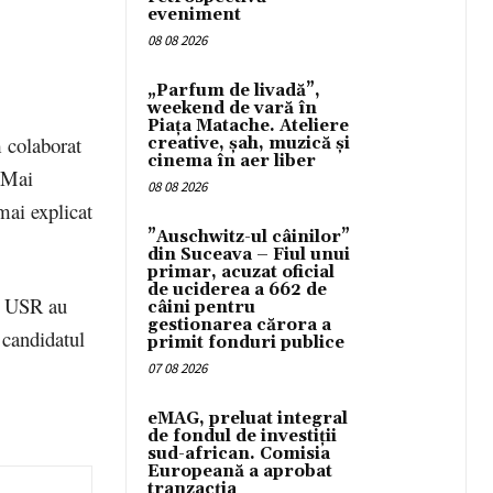
eveniment
08 08 2026
„Parfum de livadă”,
weekend de vară în
Piața Matache. Ateliere
 colaborat
creative, șah, muzică și
cinema în aer liber
 Mai
08 08 2026
mai explicat
”Auschwitz-ul câinilor”
din Suceava – Fiul unui
primar, acuzat oficial
de uciderea a 662 de
de USR au
câini pentru
gestionarea cărora a
 candidatul
primit fonduri publice
07 08 2026
eMAG, preluat integral
de fondul de investiții
sud-african. Comisia
Europeană a aprobat
tranzacția