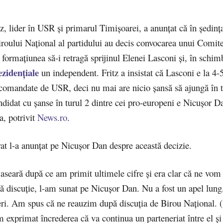
, lider în USR și primarul Timișoarei, a anunțat că în ședinț
roului Național al partidului au decis convocarea unui Comitet
 formațiunea să-i retragă sprijinul Elenei Lasconi și, în schim
ezidențiale
un independent. Fritz a insistat că Lasconi e la 4-
 comandate de USR, deci nu mai are nicio șansă să ajungă în t
didat cu şanse în turul 2 dintre cei pro-europeni e Nicuşor D
a, potrivit
News.ro
.
rat l-a anunţat pe Nicuşor Dan despre această decizie.
seară după ce am primit ultimele cifre şi era clar că ne vom 
tă discuţie, l-am sunat pe Nicuşor Dan. Nu a fost un apel lun
eri. Am spus că ne reauzim după discuţia de Birou Naţional. (
m exprimat încrederea că va continua un parteneriat între el 