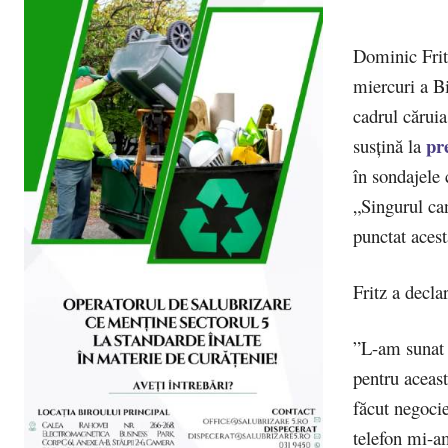
Dominic Fritz
miercuri a Bi
cadrul căruia
pr
susțină la
în sondajele
„Singurul can
punctat acest
Fritz a decla
”L-am sunat a
pentru aceas
făcut negoci
telefon mi-a