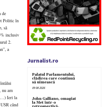
a de
 Politic în
b, să
5% inclusiv
urul 2.
an”, a
Jurnalist.ro
Palatul Parlamentului,
clădirea care continuă
să uimească
întâlni
09 08 2026
g, nu am
…) Ieri la
John Galliano, omagiat
la Met într-o
şi USR când
retrospectivă-