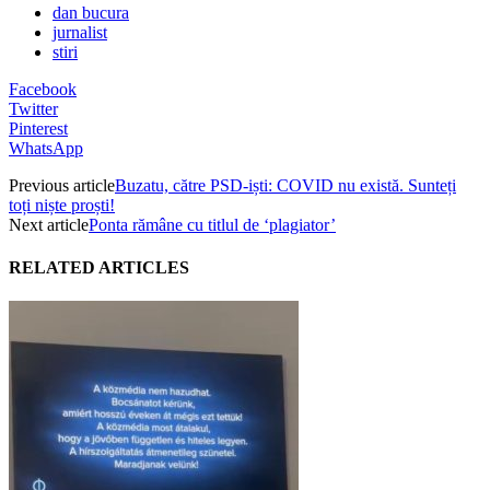
dan bucura
jurnalist
stiri
Facebook
Twitter
Pinterest
WhatsApp
Previous article
Buzatu, către PSD-iști: COVID nu există. Sunteți
toți niște proști!
Next article
Ponta rămâne cu titlul de ‘plagiator’
RELATED ARTICLES