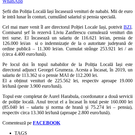
WhatsApp
Șefii din Poliția Locală Iași încasează venituri de nababi. Mii de euro
le intră lunar în conturi, cumulând salariul și pensia specială.
Cel mai mare venit îl are directorul Polției Locale Iași, potrivit
BZI
.
Comisarul șef în rezervă Liviu Zanfirescu cumulează venituri din
trei surse. El încasează un salariu de 116.621 lei/an, pensia de
126.000 lei/an si o indemnizație de la o autoritate județeană de
ordine publică – 11.300 lei/an. Cumulat strânge 253.921 lei / an
(circa 4.400 euro/lună).
Pe locul doi în topul nababilor de la Poliția Locală Iași este
directorul adjunct Georgel Grumeza. Acesta a încasat, în 2019, un
salariu de 113.362 si o pensie MAI de 112.200 lei.
El a obținut venituri de 225.562 lei, respectiv aproape 19.000
lei/lună (peste 3.900 euro/lună).
Topul este completat de Aurel Harabula, coordonator a două servicii
de poliție locală. Anul trecut el a încasat în total peste 160.000 lei
(85.040 lei – salariu și norma de hrană și 75.274 lei – pensia),
respectiv circa 13.360 lei/lună (aproape 2.800 euro/lună).
Comentează pe
FACEBOOK
TAGS