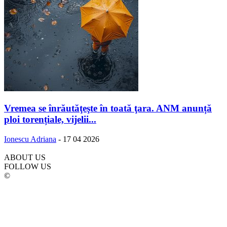
Vremea se înrăutăţeşte în toată ţara. ANM anunță
ploi torențiale, vijelii...
Ionescu Adriana
-
17 04 2026
ABOUT US
FOLLOW US
©