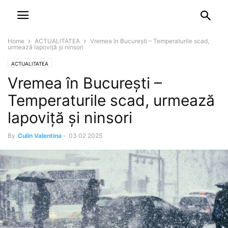
NEWSPAPER
DISCOVER THE ART OF PUBLISHING
Home
ACTUALITATEA
Vremea în București – Temperaturile scad,
urmează lapoviță și ninsori
ACTUALITATEA
Vremea în București –
Temperaturile scad, urmează
lapoviță și ninsori
By
Culin Valentina
-
03 02 2025