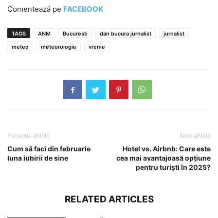
Comentează pe
FACEBOOK
TAGS
ANM
Bucuresti
dan bucura jurnalist
jurnalist
meteo
meteorologie
vreme
Previous article
Next article
Cum să faci din februarie
Hotel vs. Airbnb: Care este
luna iubirii de sine
cea mai avantajoasă opțiune
pentru turiști în 2025?
RELATED ARTICLES