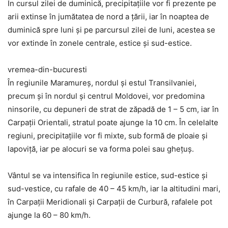
În cursul zilei de duminică, precipitațiile vor fi prezente pe
arii extinse în jumătatea de nord a țării, iar în noaptea de
duminică spre luni și pe parcursul zilei de luni, acestea se
vor extinde în zonele centrale, estice și sud-estice.
vremea-din-bucuresti
În regiunile Maramureș, nordul și estul Transilvaniei,
precum și în nordul și centrul Moldovei, vor predomina
ninsorile, cu depuneri de strat de zăpadă de 1 – 5 cm, iar în
Carpații Orientali, stratul poate ajunge la 10 cm. În celelalte
regiuni, precipitațiile vor fi mixte, sub formă de ploaie și
lapoviță, iar pe alocuri se va forma polei sau ghețuș.
Vântul se va intensifica în regiunile estice, sud-estice și
sud-vestice, cu rafale de 40 – 45 km/h, iar la altitudini mari,
în Carpații Meridionali și Carpații de Curbură, rafalele pot
ajunge la 60 – 80 km/h.