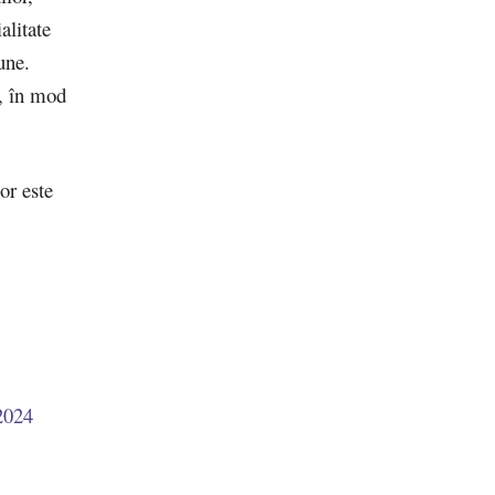
alitate
une.
r, în mod
or este
 2024