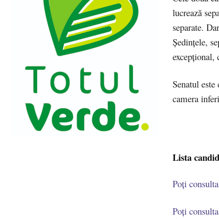
lucrează sepa
separate. Da
Ședințele, se
excepțional, 
Senatul este
camera inferi
Lista candid
Poți consulta
Poți consulta