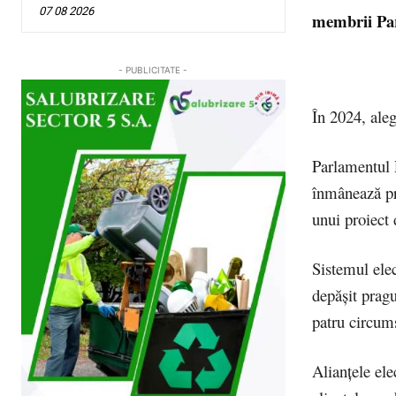
07 08 2026
membrii Pa
- PUBLICITATE -
În 2024, ale
Parlamentul R
înmânează pre
unui proiect 
Sistemul elec
depășit pragu
patru circums
Alianțele ele