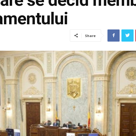
amentului
Share