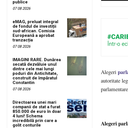
publice
07 08 2026
eMAG, preluat integral
de fondul de investiții
sud-african. Comisia
Europeană a aprobat
tranzacția
07 08 2026
IMAGINI RARE. Dunărea
secată dezvăluie unul
dintre cele mai lungi
parl
Alegeri
poduri din Antichitate,
construit de împăratul
autoritate le
Constantin
parlamentare
07 08 2026
Directoarea unei mari
companii de stat a furat
850.000 de euro în doar
4 luni! Schema
incredibilă prin care a
Alegeri parl
golit conturile