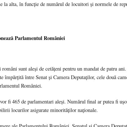
e la alta, în funcție de numărul de locuitori și normele de rep
onează Parlamentul României
 români sunt aleși de cetățeni pentru un mandat de patru ani.
ste împărțită între Senat și Camera Deputaților, cele două cam
arlamentul României.
 vor fi 465 de parlamentari aleși. Numărul final ar putea fi ușor
ilirii locurilor asigurate minorităților naționale.
mere ale Parlamentului României, Senatul și Camera Deputați