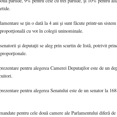
două partide, 9% pentru cele cu trei partide, și 10% pentru ali
artide.
lamentare se țin o dată la 4 ani și sunt făcute printr-un sistem
proporțională cu vot în colegii uninominale.
enatorii și deputații se aleg prin scurtin de listă, potrivit prin
 proporționale.
rezentare pentru alegerea Camerei Deputaților este de un dep
uitori.
rezentare pentru alegerea Senatului este de un senator la 168
andate pentru cele două camere ale Parlamentului diferă de 