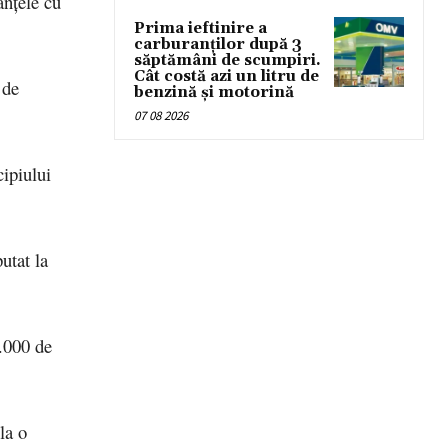
anțele cu
Prima ieftinire a
carburanților după 3
săptămâni de scumpiri.
Cât costă azi un litru de
 de
benzină și motorină
07 08 2026
cipiului
utat la
.000 de
la o