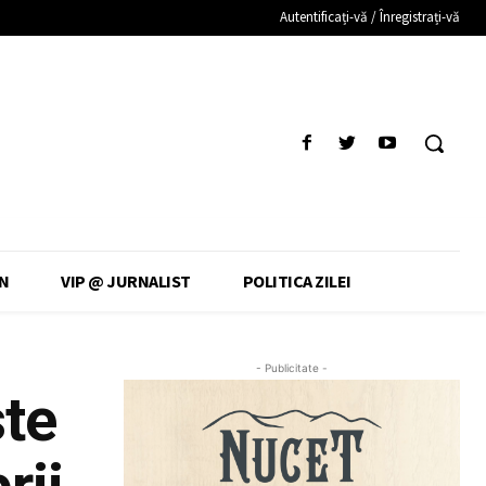
Autentificați-vă / Înregistrați-vă
N
VIP @ JURNALIST
POLITICA ZILEI
- Publicitate -
ste
rii