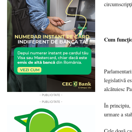
circumscripți
Cum funcți
Parlamentarii
legislativă e
alcătuiesc P
- PUBLICITATE -
- PUBLICITATE -
În principiu,
urmare a stab
Cele două ca