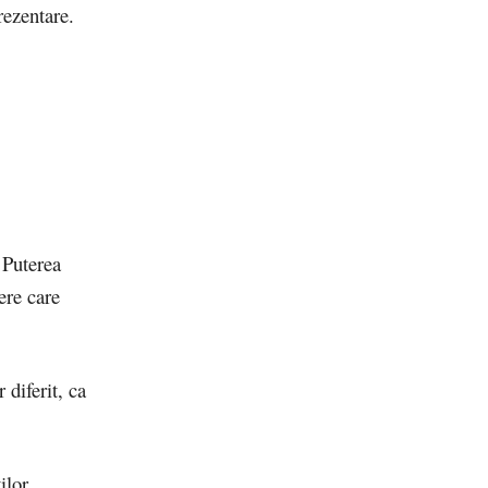
rezentare.
 Puterea
ere care
 diferit, ca
lor,