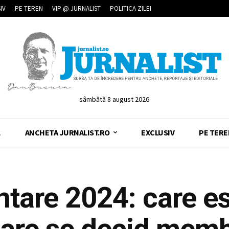
IV
PE TEREN
VIP @ JURNALIST
POLITICA ZILEI
sâmbătă 8 august 2026
L
ANCHETA JURNALIST.RO
EXCLUSIV
PE TERE
ntare 2024: care e
care se decid memb