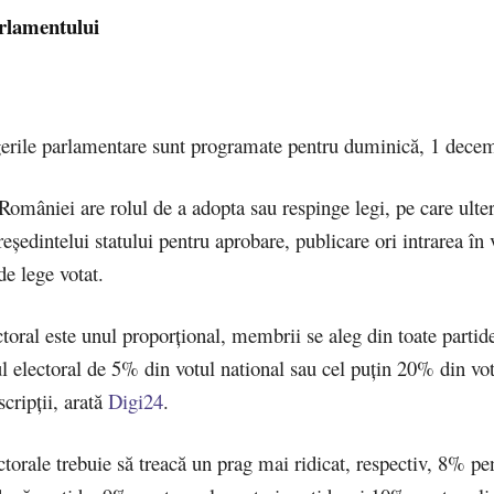
rlamentului
gerile parlamentare sunt programate pentru duminică, 1 dece
omâniei are rolul de a adopta sau respinge legi, pe care ulter
ședintelui statului pentru aprobare, publicare ori intrarea în 
de lege votat.
toral este unul proporțional, membrii se aleg din toate partid
l electoral de 5% din votul national sau cel puțin 20% din vot
cripții, arată
Digi24
.
ctorale trebuie să treacă un prag mai ridicat, respectiv, 8% pe