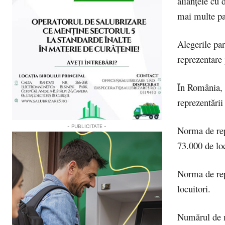
alianțele cu 
mai multe p
Alegerile par
reprezentare 
În România, s
reprezentării
- PUBLICITATE -
Norma de rep
73.000 de loc
Norma de rep
locuitori.
Numărul de m