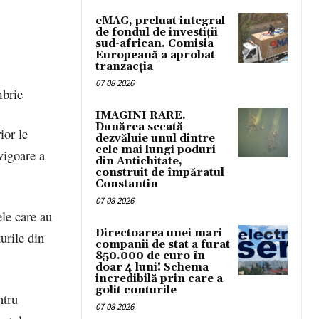
eMAG, preluat integral
de fondul de investiții
sud-african. Comisia
Europeană a aprobat
tranzacția
07 08 2026
mbrie
IMAGINI RARE.
Dunărea secată
ior le
dezvăluie unul dintre
cele mai lungi poduri
vigoare a
din Antichitate,
construit de împăratul
Constantin
07 08 2026
ele care au
Directoarea unei mari
urile din
companii de stat a furat
850.000 de euro în
doar 4 luni! Schema
incredibilă prin care a
golit conturile
ntru
07 08 2026