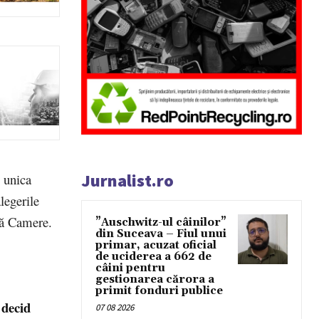
Jurnalist.ro
 unica
legerile
uă Camere.
”Auschwitz-ul câinilor”
din Suceava – Fiul unui
primar, acuzat oficial
de uciderea a 662 de
câini pentru
gestionarea cărora a
primit fonduri publice
 decid
07 08 2026