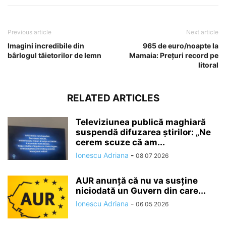
Previous article
Next article
Imagini incredibile din
965 de euro/noapte la
bârlogul tăietorilor de lemn
Mamaia: Prețuri record pe
litoral
RELATED ARTICLES
Televiziunea publică maghiară
suspendă difuzarea ştirilor: „Ne
cerem scuze că am...
Ionescu Adriana
-
08 07 2026
AUR anunță că nu va susține
niciodată un Guvern din care...
Ionescu Adriana
-
06 05 2026