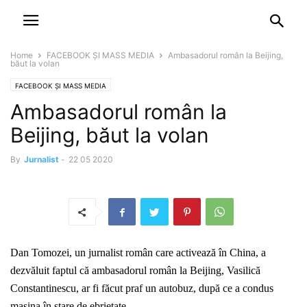
NEWSPAPER
DISCOVER THE ART OF PUBLISHING
Home
FACEBOOK ȘI MASS MEDIA
Ambasadorul român la Beijing,
băut la volan
FACEBOOK ȘI MASS MEDIA
Ambasadorul român la
Beijing, băut la volan
By
Jurnalist
-
22 05 2020
Dan Tomozei, un jurnalist român care activează în China, a
dezvăluit faptul că ambasadorul român la Beijing, Vasilică
Constantinescu, ar fi făcut praf un autobuz, după ce a condus
mașina în stare de ebrietate.