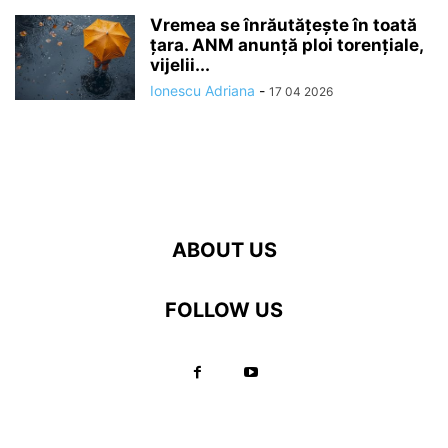
Vremea se înrăutăţeşte în toată
ţara. ANM anunță ploi torențiale,
vijelii...
Ionescu Adriana
-
17 04 2026
ABOUT US
FOLLOW US