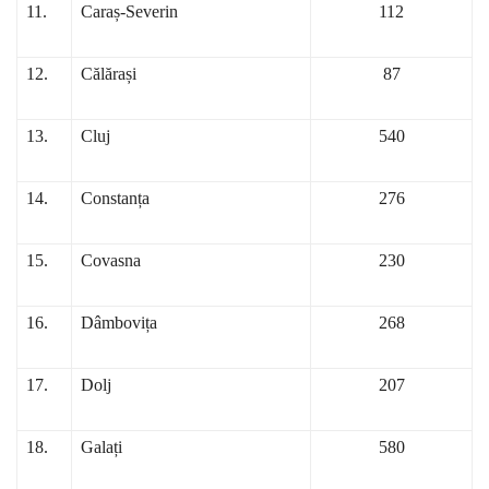
11.
Caraș-Severin
112
12.
Călărași
87
13.
Cluj
540
14.
Constanța
276
15.
Covasna
230
16.
Dâmbovița
268
17.
Dolj
207
18.
Galați
580