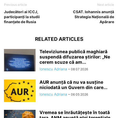
Previous article
Next article
Judecători ai ICCJ,
CSAT. Iohannis anunță
participanți la studii
Strategia Națională de
finanțate de Rusia
Apărare
RELATED ARTICLES
Televiziunea publică maghiară
suspendă difuzarea ştirilor: „Ne
cerem scuze că am...
Ionescu Adriana
-
08 07 2026
AUR anunță că nu va susține
niciodată un Guvern din care...
Ionescu Adriana
-
06 05 2026
Vremea se înrăutăţeşte în toată
ţara. ANM anunță ploi torențiale,