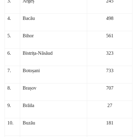
3.
Argeș
245
4.
Bacău
498
5.
Bihor
561
6.
Bistrița-Năsăud
323
7.
Botoșani
733
8.
Brașov
707
9.
Brăila
27
10.
Buzău
181