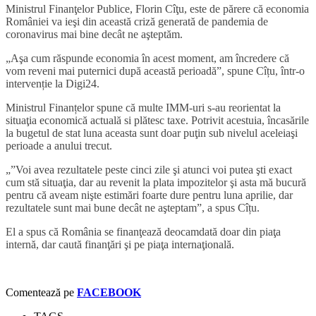
Ministrul Finanţelor Publice, Florin Cîţu,
este de părere că economia
României va ieşi din această criză generată de pandemia de
coronavirus mai bine decât ne aşteptăm.
„
Aşa cum răspunde economia în acest moment, am încredere că
vom reveni mai puternici după această perioadă”, spune Cîțu, într-o
intervenție la Digi24.
Ministrul Finanțelor spune că multe IMM-uri s-au reorientat la
situaţia economică actuală si plătesc taxe. Potrivit acestuia, încasările
la bugetul de stat luna aceasta sunt doar puţin sub nivelul aceleiaşi
perioade a anului trecut.
„”
Voi avea rezultatele peste cinci zile şi atunci voi putea şti exact
cum stă situaţia, dar au revenit la plata impozitelor şi asta mă bucură
pentru că aveam nişte estimări foarte dure pentru luna aprilie, dar
rezultatele sunt mai bune decât ne aşteptam”, a spus Cîțu.
El a spus că România se finanţează deocamdată doar din piaţa
internă, dar caută finanţări şi pe piaţa internaţională.
Comentează pe
FACEBOOK