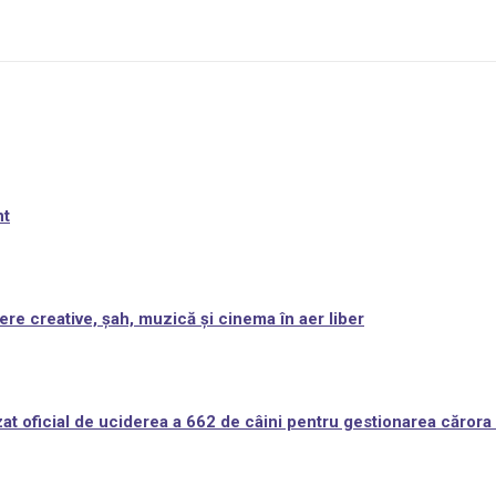
nt
ere creative, șah, muzică și cinema în aer liber
at oficial de uciderea a 662 de câini pentru gestionarea cărora 