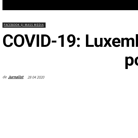
HOME
ACTUALITATEA
EDITOR
FACEBOOK ȘI MASS MEDIA
COVID-19: Luxemb
p
de
Jurnalist
28 04 2020