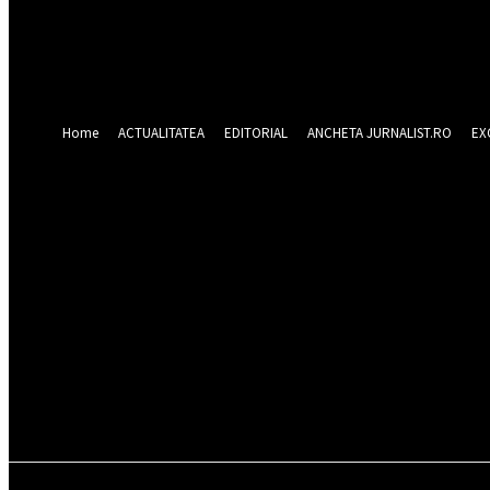
Forgot your password? Get help
Recuperare parola
Recuperați-vă parola
adresa dvs de email
O parola va fi trimisă pe adresa dvs de email.
Home
ACTUALITATEA
EDITORIAL
ANCHETA JURNALIST.RO
EX
luni 10 august 202