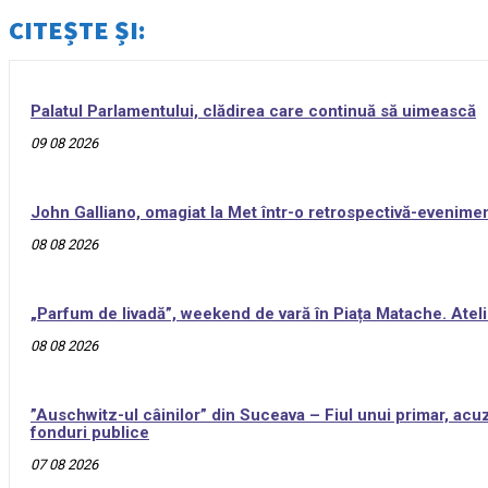
CITEȘTE ȘI:
Palatul Parlamentului, clădirea care continuă să uimească
09 08 2026
John Galliano, omagiat la Met într-o retrospectivă-evenime
08 08 2026
„Parfum de livadă”, weekend de vară în Piața Matache. Ateli
08 08 2026
”Auschwitz-ul câinilor” din Suceava – Fiul unui primar, acuz
fonduri publice
07 08 2026