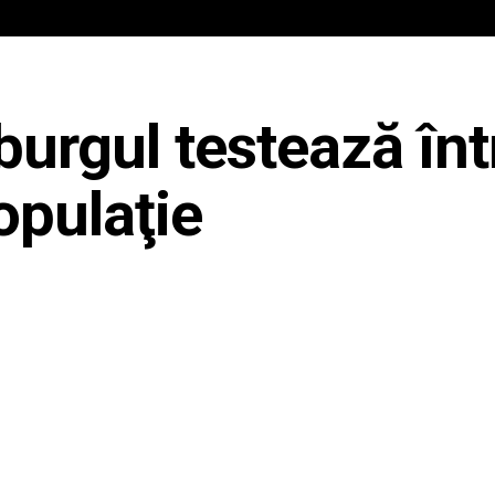
IAL
ANCHETA JURNALIST.RO
EXCLUSIV
PE TE
urgul testează înt
opulaţie
Share