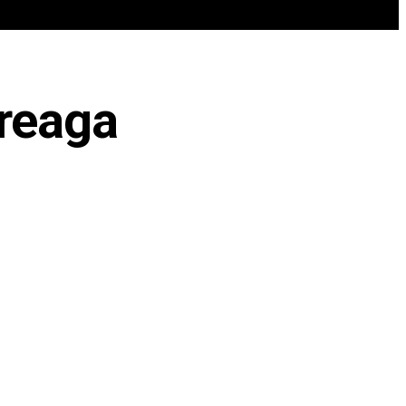
REN
VIP @ JURNALIST
POLITICA ZILEI
reaga