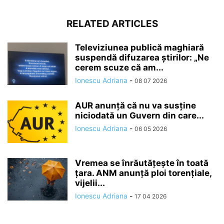
RELATED ARTICLES
Televiziunea publică maghiară
suspendă difuzarea ştirilor: „Ne
cerem scuze că am...
Ionescu Adriana
-
08 07 2026
AUR anunță că nu va susține
niciodată un Guvern din care...
Ionescu Adriana
-
06 05 2026
Vremea se înrăutăţeşte în toată
ţara. ANM anunță ploi torențiale,
vijelii...
Ionescu Adriana
-
17 04 2026