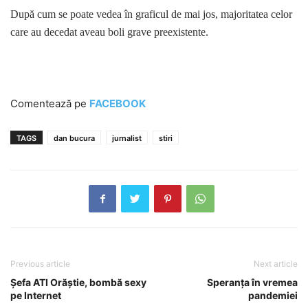
După cum se poate vedea în graficul de mai jos, majoritatea celor
care au decedat aveau boli grave preexistente.
Comentează pe
FACEBOOK
TAGS
dan bucura
jurnalist
stiri
Previous article
Next article
Șefa ATI Orăștie, bombă sexy
Speranța în vremea
pe Internet
pandemiei