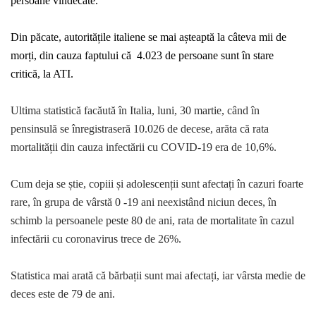
persoane vindecate.
Din păcate, autoritățile italiene se mai așteaptă la câteva mii de
morți, din cauza faptului că 4.023 de persoane sunt în stare
critică, la ATI.
Ultima statistică facăută în Italia, luni, 30 martie,
când în
pensinsulă se înregistraseră 10.026 de decese,
arăta că
rata
mortalității din cauza infectării cu COVID-19 era de 10,6%.
Cum deja se știe, copiii și adolescenții sunt afectați în cazuri foarte
rare, în grupa de vârstă 0 -19 ani neexistând niciun deces, în
schimb la persoanele peste 80 de ani, rata de mortalitate în cazul
infectării cu coronavirus trece de 26%.
Statistica mai arată că bărbații sunt mai afectați, iar v
ârsta medie de
deces este de 79 de ani.