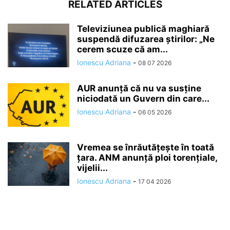
RELATED ARTICLES
Televiziunea publică maghiară
suspendă difuzarea ştirilor: „Ne
cerem scuze că am...
Ionescu Adriana
-
08 07 2026
AUR anunță că nu va susține
niciodată un Guvern din care...
Ionescu Adriana
-
06 05 2026
Vremea se înrăutăţeşte în toată
ţara. ANM anunță ploi torențiale,
vijelii...
Ionescu Adriana
-
17 04 2026