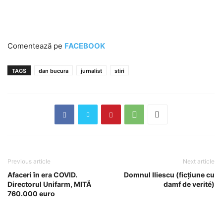
Comentează pe
FACEBOOK
TAGS
dan bucura
jurnalist
stiri
Previous article
Next article
Afaceri în era COVID.
Domnul Iliescu (ficțiune cu
Directorul Unifarm, MITĂ
damf de verité)
760.000 euro