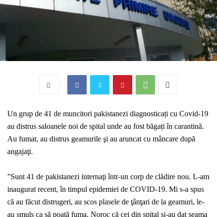
Un grup de 41 de muncitori pakistanezi
diagnosticați cu Covid-19
au distrus saloanele noi de spital unde au fost băgați în carantină.
Au fumat, au distrus geamurile şi au aruncat cu mâncare după
angajaţi.
”
Sunt 41 de pakistanezi internaţi într-un corp de clădire nou. L-am
inaugurat recent, în timpul epidemiei de COVID-19. Mi s-a spus
că au făcut distrugeri, au scos plasele de ţânţari de la geamuri, le-
au smuls ca să poată fuma. Noroc că cei din spital şi-au dat seama