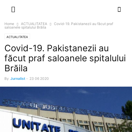
NEWSPAPER
DISCOVER THE ART OF PUBLISHING
Home
ACTUALITATEA
Covid-19. Pakistanezii au făcut praf
saloanele spitalului Brăila
ACTUALITATEA
Covid-19. Pakistanezii au
făcut praf saloanele spitalului
Brăila
By
Jurnalist
-
23 06 2020