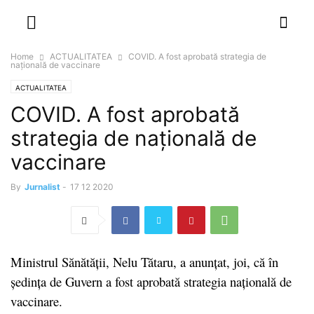
NEWSPAPER
DISCOVER THE ART OF PUBLISHING
Home
ACTUALITATEA
COVID. A fost aprobată strategia de
națională de vaccinare
ACTUALITATEA
COVID. A fost aprobată
strategia de națională de
vaccinare
By
Jurnalist
-
17 12 2020
Ministrul Sănătății, Nelu Tătaru, a anunțat, joi, că în
ședința de Guvern a fost aprobată strategia națională de
vaccinare.