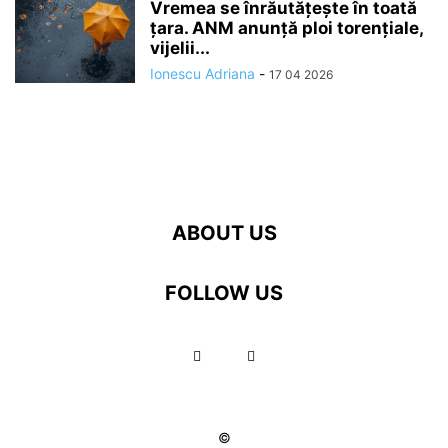
Vremea se înrăutăţeşte în toată
ţara. ANM anunță ploi torențiale,
vijelii...
Ionescu Adriana
-
17 04 2026
ABOUT US
FOLLOW US
©