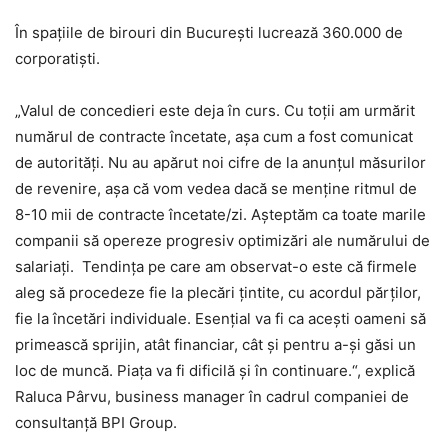
În spaţiile de birouri din Bucureşti lucrează 360.000 de
corporatişti.
„Valul de concedieri este deja în curs. Cu toţii am urmărit
numărul de contracte încetate, aşa cum a fost comunicat
de autorităţi. Nu au apărut noi cifre de la anunţul măsurilor
de revenire, aşa că vom vedea dacă se menţine ritmul de
8-10 mii de contracte încetate/zi. Aşteptăm ca toate marile
companii să opereze progresiv optimizări ale numărului de
salariaţi. Tendinţa pe care am observat-o este că firmele
aleg să procedeze fie la plecări ţintite, cu acordul părţilor,
fie la încetări individuale. Esenţial va fi ca aceşti oameni să
primească sprijin, atât financiar, cât şi pentru a-şi găsi un
loc de muncă. Piaţa va fi dificilă şi în continuare.“, explică
Raluca Pârvu, business manager în cadrul companiei de
consultanţă BPI Group.