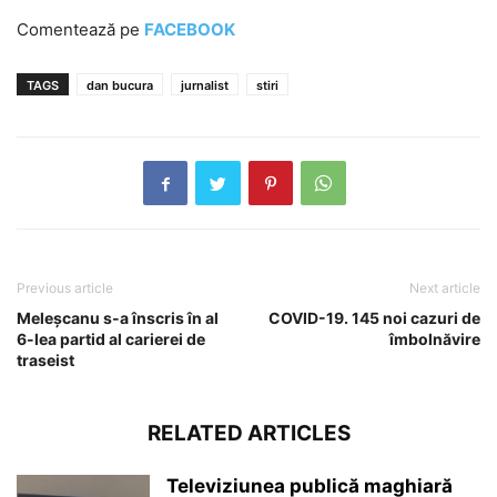
Comentează pe
FACEBOOK
TAGS
dan bucura
jurnalist
stiri
Previous article
Next article
Meleșcanu s-a înscris în al
COVID-19. 145 noi cazuri de
6-lea partid al carierei de
îmbolnăvire
traseist
RELATED ARTICLES
Televiziunea publică maghiară