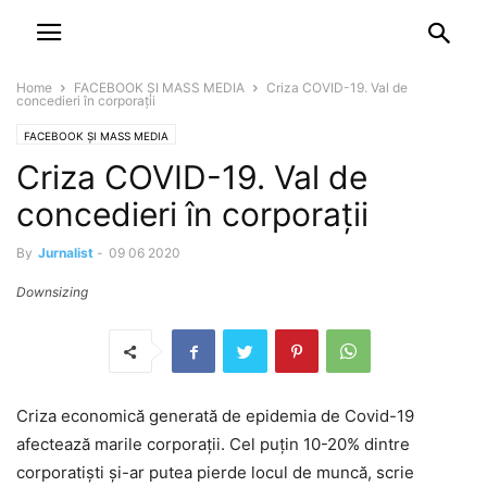
NEWSPAPER
DISCOVER THE ART OF PUBLISHING
Home
FACEBOOK ȘI MASS MEDIA
Criza COVID-19. Val de
concedieri în corporaţii
FACEBOOK ȘI MASS MEDIA
Criza COVID-19. Val de
concedieri în corporaţii
By
Jurnalist
-
09 06 2020
Downsizing
Criza economică generată de epidemia de Covid-19
afectează marile corporații. Cel puţin 10-20% dintre
corporatişti şi-ar putea pierde locul de muncă, scrie