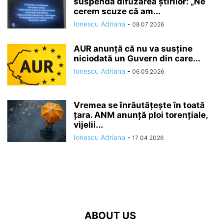
suspendă difuzarea ştirilor: „Ne
cerem scuze că am...
Ionescu Adriana
-
08 07 2026
AUR anunță că nu va susține
niciodată un Guvern din care...
Ionescu Adriana
-
06 05 2026
Vremea se înrăutăţeşte în toată
ţara. ANM anunță ploi torențiale,
vijelii...
Ionescu Adriana
-
17 04 2026
ABOUT US