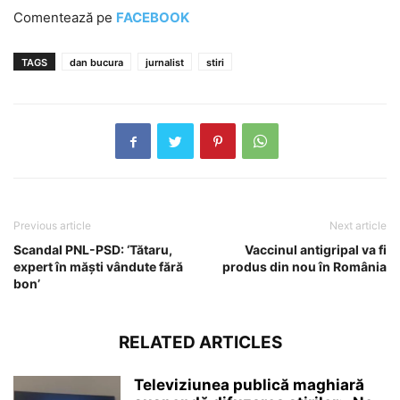
Comentează pe
FACEBOOK
TAGS
dan bucura
jurnalist
stiri
Previous article
Next article
Scandal PNL-PSD: ‘Tătaru,
Vaccinul antigripal va fi
expert în măşti vândute fără
produs din nou în România
bon’
RELATED ARTICLES
Televiziunea publică maghiară