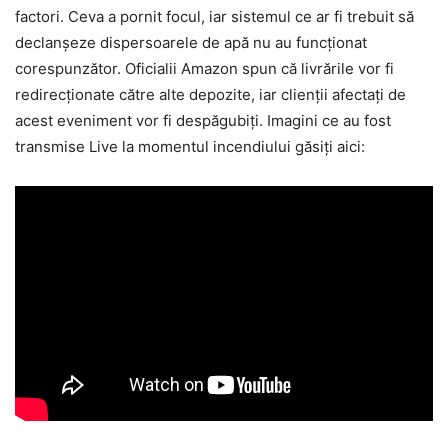
factori. Ceva a pornit focul, iar sistemul ce ar fi trebuit să
declanșeze dispersoarele de apă nu au funcționat
corespunzător. Oficialii Amazon spun că livrările vor fi
redirecționate către alte depozite, iar clienții afectați de
acest eveniment vor fi despăgubiți. Imagini ce au fost
transmise Live la momentul incendiului găsiți aici: