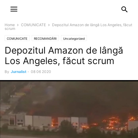
NEWSPAPER
DISCOVER THE ART OF PUBLISHING
Home
COMUNICATE
Depozitul Amazon de lângă Los Angeles, făcut
scrum
COMUNICATE
RECOMANDĂRI
Uncategorized
Depozitul Amazon de lângă
Los Angeles, făcut scrum
By
Jurnalist
-
08 06 2020