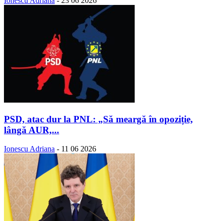
Ionescu Adriana
-
23 06 2026
PSD, atac dur la PNL: „Să meargă în opoziție,
lângă AUR,...
Ionescu Adriana
-
11 06 2026