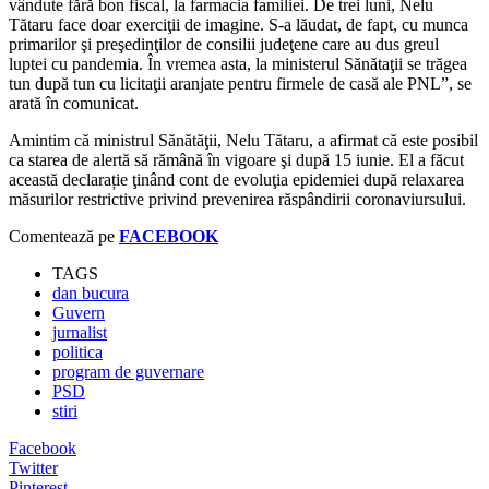
vândute fără bon fiscal, la farmacia familiei. De trei luni, Nelu
Tătaru face doar exerciţii de imagine. S-a lăudat, de fapt, cu munca
primarilor şi preşedinţilor de consilii judeţene care au dus greul
luptei cu pandemia. În vremea asta, la ministerul Sănătaţii se trăgea
tun după tun cu licitaţii aranjate pentru firmele de casă ale PNL”, se
arată în comunicat.
Amintim că ministrul Sănătăţii, Nelu Tătaru, a afirmat că este posibil
ca starea de alertă să rămână în vigoare şi după 15 iunie. El a făcut
această declarație ţinând cont de evoluţia epidemiei după relaxarea
măsurilor restrictive privind prevenirea răspândirii coronaviursului.
Comentează pe
FACEBOOK
TAGS
dan bucura
Guvern
jurnalist
politica
program de guvernare
PSD
stiri
Facebook
Twitter
Pinterest