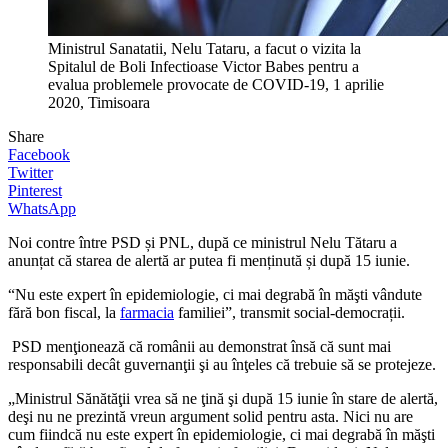
Ministrul Sanatatii, Nelu Tataru, a facut o vizita la
Spitalul de Boli Infectioase Victor Babes pentru a
evalua problemele provocate de COVID-19, 1 aprilie
2020, Timisoara
Share
Facebook
Twitter
Pinterest
WhatsApp
Noi contre între PSD și PNL, după ce ministrul Nelu Tătaru a
anunțat că starea de alertă ar putea fi menținută și după 15 iunie.
“Nu este expert în epidemiologie, ci mai degrabă în măşti vândute
fără bon fiscal, la
farmacia
familiei”, transmit social-democrații.
PSD menţionează că românii au demonstrat însă că sunt mai
responsabili decât guvernanţii şi au înţeles că trebuie să se protejeze.
„Ministrul Sănătăţii vrea să ne ţină şi după 15 iunie în stare de alertă,
deşi nu ne prezintă vreun argument solid pentru asta. Nici nu are
cum fiindcă nu este expert în epidemiologie, ci mai degrabă în măşti