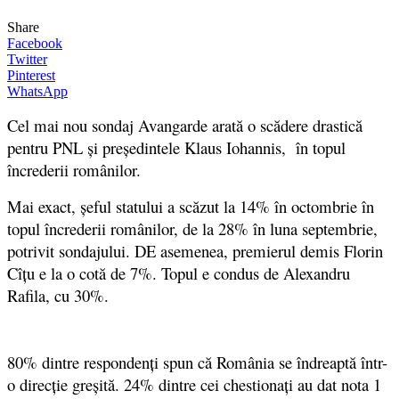
Share
Facebook
Twitter
Pinterest
WhatsApp
Cel mai nou
sondaj Avangarde
arată o scădere drastică
pentru PNL și președintele Klaus Iohannis,
în topul
încrederii românilor
.
Mai exa
ct, șeful statului
a scăzut la 14% în octombrie în
topul încrederii românilor, de la 28% în luna septembrie,
potrivit sondajului. DE asemenea, premierul demis Florin
Cîțu e la o cotă de 7%. Topul e condus de Alexandru
Rafila, cu 30%.
80% dintre respondenți spun că România se îndreaptă într-
o direcție greșită. 24% dintre cei chestionați au dat nota 1