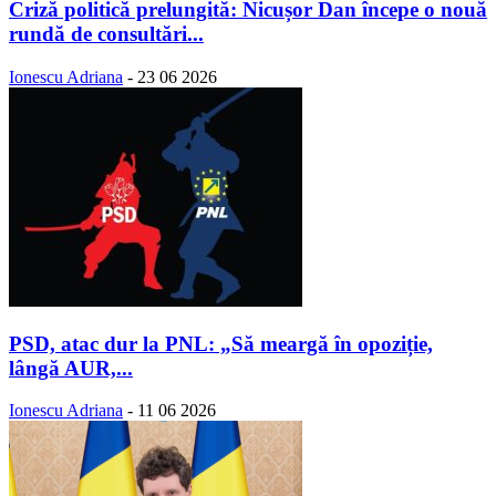
Criză politică prelungită: Nicușor Dan începe o nouă
rundă de consultări...
Ionescu Adriana
-
23 06 2026
PSD, atac dur la PNL: „Să meargă în opoziție,
lângă AUR,...
Ionescu Adriana
-
11 06 2026