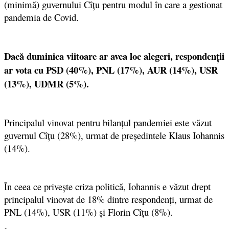
(minimă) guvernului Cîțu pentru modul în care a gestionat
pandemia de Covid.
Dacă duminica viitoare ar avea loc alegeri, respondenții
ar vota cu PSD (40%), PNL (17%), AUR (14%), USR
(13%), UDMR (5%).
Principalul vinovat pentru bilanțul pandemiei este văzut
guvernul Cîțu (28%), urmat de președintele Klaus Iohannis
(14%).
În ceea ce privește criza politică, Iohannis e văzut drept
principalul vinovat de 18% dintre respondenți, urmat de
PNL (14%), USR (11%) și Florin Cîțu (8%).