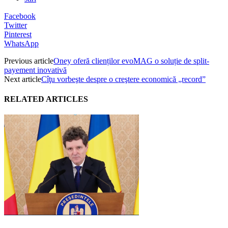
Facebook
Twitter
Pinterest
WhatsApp
Previous article
Oney oferă clienților evoMAG o soluție de split-
payement inovativă
Next article
Cîţu vorbeşte despre o creştere economică „record”
RELATED ARTICLES