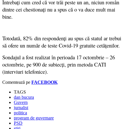
Întrebați cum cred că vor trăi peste un an, niciun român
dintre cei chestionați nu a spus că o va duce mult mai
bine.
Totodată, 82% din respondenți au spus că statul ar trebui
să ofere un număr de teste Covid-19 gratuite cetățenilor.
Sondajul a fost realizat în perioada 17 octombrie – 26
octombrie, pe 900 de subiecți, prin metoda CATI
(interviuri telefonice).
Comentează pe
FACEBOOK
TAGS
dan bucura
Guvern
jurnalist
politica
program de guvernare
PSD
stiri