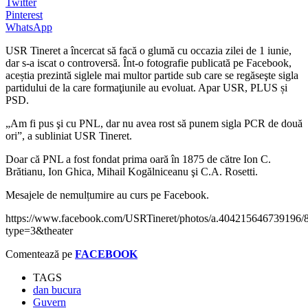
Twitter
Pinterest
WhatsApp
USR Tineret a încercat să facă o glumă cu occazia zilei de 1 iunie,
dar s-a iscat o controversă. Înt-o fotografie publicată pe Facebook,
aceștia
prezintă siglele mai multor partide sub care se regăseşte sigla
partidului de la care formaţiunile au evoluat.
Apar USR, PLUS și
PSD.
„
Am fi pus şi cu PNL, dar nu avea rost să punem sigla PCR de două
ori”, a subliniat USR Tineret.
Doar că
PNL a fost fondat prima oară în 1875 de către Ion C.
Brătianu, Ion Ghica, Mihail Kogălniceanu şi C.A. Rosetti.
Mesajele de nemulțumire au curs pe Face
book.
https://www.facebook.com/USRTineret/photos/a.404215646739196
type=3&theater
Comentează pe
FACEBOOK
TAGS
dan bucura
Guvern