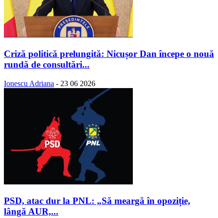
Criză politică prelungită: Nicușor Dan începe o nouă
rundă de consultări...
Ionescu Adriana
-
23 06 2026
PSD, atac dur la PNL: „Să meargă în opoziție,
lângă AUR,...