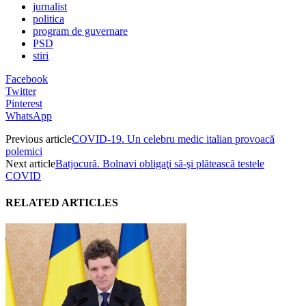
jurnalist
politica
program de guvernare
PSD
stiri
Facebook
Twitter
Pinterest
WhatsApp
Previous article
COVID-19. Un celebru medic italian provoacă
polemici
Next article
Batjocură. Bolnavi obligaţi să-şi plătească testele
COVID
RELATED ARTICLES