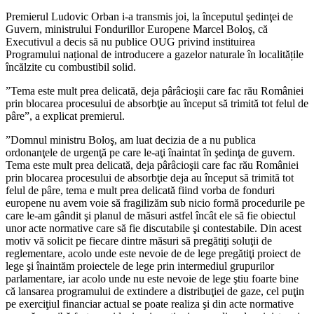
Premierul Ludovic Orban i-a transmis joi, la începutul şedinţei de
Guvern, ministrului Fondurillor Europene Marcel Boloş, că
Executivul a decis să nu publice OUG privind instituirea
Programului național de introducere a gazelor naturale în localitățile
încălzite cu combustibil solid.
”Tema este mult prea delicată, deja pârâcioşii care fac rău României
prin blocarea procesului de absorbţie au început să trimită tot felul de
pâre”, a explicat premierul.
”Domnul ministru Boloş, am luat decizia de a nu publica
ordonanţele de urgenţă pe care le-aţi înaintat în şedinţa de guvern.
Tema este mult prea delicată, deja pârâcioşii care fac rău României
prin blocarea procesului de absorbţie deja au început să trimită tot
felul de pâre, tema e mult prea delicată fiind vorba de fonduri
europene nu avem voie să fragilizăm sub nicio formă procedurile pe
care le-am gândit şi planul de măsuri astfel încât ele să fie obiectul
unor acte normative care să fie discutabile şi contestabile. Din acest
motiv vă solicit pe fiecare dintre măsuri să pregătiţi soluţii de
reglementare, acolo unde este nevoie de de lege pregătiţi proiect de
lege şi înaintăm proiectele de lege prin intermediul grupurilor
parlamentare, iar acolo unde nu este nevoie de lege ştiu foarte bine
că lansarea programului de extindere a distribuţiei de gaze, cel puţin
pe exerciţiul financiar actual se poate realiza şi din acte normative