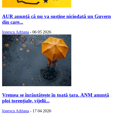
AUR anunță că nu va susține niciodată un Guvern
din care...
Ionescu Adriana
-
06 05 2026
Vremea se înrăutăţeşte în toată ţara. ANM anunță
ploi torențiale, vijelii...
Ionescu Adriana
-
17 04 2026