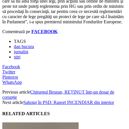
care să nu aibă forţa unei legi, prin acţiuni sau ordine de ministru şi
peste tot unde puteţi reglementa prin HG sau prin ordin de ministru
să procedaţi în consecinţă, iar pentru ceea ce necesită reglementări
cu caracter de lege pregătiţi un proiect de lege pe care să-l înaintăm
în Parlament”, i-a spus premierul ministrului Fondurilor Europene.
Comentează pe
FACEBOOK
TAGS
dan bucura
jurnalist
stiri
Facebook
Twitter
Pinterest
WhatsApp
Previous article
Chirurgul Beuran, REȚINUT într-un dosar de
corupție
Next article
Sabotaj în PSD: Raport INCENDIAR din interior
RELATED ARTICLES